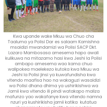
Kwa upande wake Mkuu wa Chuo cha
Taaluma ya Polisi Dar es salaam Kamishna
msaidizi mwandamizi wa Polisi SACP Dkt.
Lazaro Mambosasa amesema hapo awali
kulikuwa na mitazamo hasi kwa Jeshi la Polisi
ambapo amesema wao kama chuo
walipokea maelekezo kutoka kwa Mkuu wa
Jeshi la Polisi jinsi ya kuwafundisha kwa
vitendo maafisa hao na wakaguzi wasaidizi
wa Polisi dhana dhima ya ushirikishwa wa
Jamii kwa vitendo ili pindi watakapo maliza
mafunzo yao wakafanye kwa vitendo namna
nzuri ya kushirikisha jamii katika kutatua