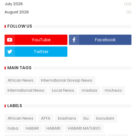
July 2026
(23)
August 2026
(9)
FOLLOW US
YouTube
Facebook
Twitter
Twich
MAIN TAGS
African News
International Gossip News
International News
Local News
mastaa
michezo
LABELS
African News
AFYA
biashara
bu
burudani
haba
HABAR
HABARI
HABARI MATUKIO