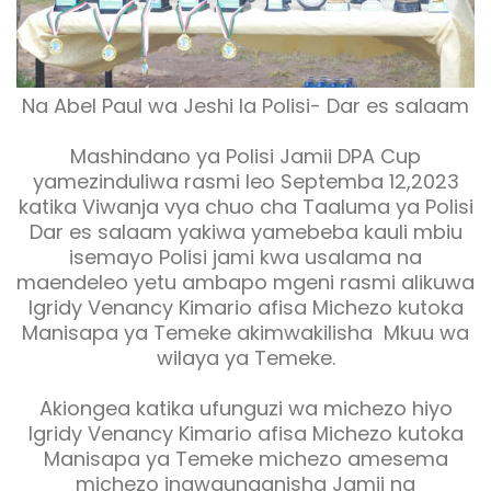
Na Abel Paul wa Jeshi la Polisi- Dar es salaam
Mashindano ya Polisi Jamii DPA Cup
yamezinduliwa rasmi leo Septemba 12,2023
katika Viwanja vya chuo cha Taaluma ya Polisi
Dar es salaam yakiwa yamebeba kauli mbiu
isemayo Polisi jami kwa usalama na
maendeleo yetu ambapo mgeni rasmi alikuwa
Igridy Venancy Kimario afisa Michezo kutoka
Manisapa ya Temeke akimwakilisha Mkuu wa
wilaya ya Temeke.
Akiongea katika ufunguzi wa michezo hiyo
Igridy Venancy Kimario afisa Michezo kutoka
Manisapa ya Temeke michezo amesema
michezo inawaunganisha Jamii na