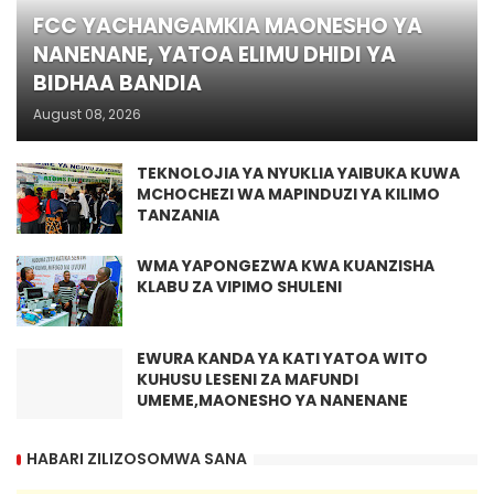
FCC YACHANGAMKIA MAONESHO YA
NANENANE, YATOA ELIMU DHIDI YA
BIDHAA BANDIA
August 08, 2026
TEKNOLOJIA YA NYUKLIA YAIBUKA KUWA
MCHOCHEZI WA MAPINDUZI YA KILIMO
TANZANIA
WMA YAPONGEZWA KWA KUANZISHA
KLABU ZA VIPIMO SHULENI
EWURA KANDA YA KATI YATOA WITO
KUHUSU LESENI ZA MAFUNDI
UMEME,MAONESHO YA NANENANE
HABARI ZILIZOSOMWA SANA