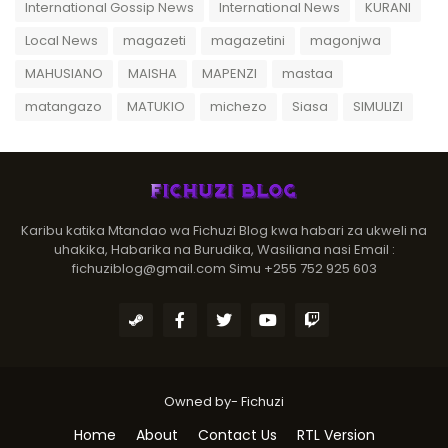
International Gossip News
International News
KURANI
Local News
magazeti
magazetini
magonjwa
MAHUSIANO
MAISHA
MAPENZI
mastaa
matangazo
MATUKIO
michezo
Siasa
SIMULIZI
Karibu katika Mtandao wa Fichuzi Blog kwa habari za ukweli na
uhakika, Habarika na Burudika, Wasiliana nasi Email :
fichuziblog@gmail.com Simu +255 752 925 603
Owned by-
Fichuzi
Home
About
Contact Us
RTL Version