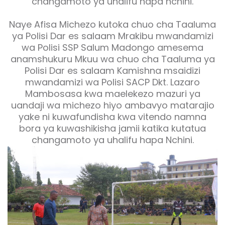
changamoto ya uhalifu hapa nchini.
Naye Afisa Michezo kutoka chuo cha Taaluma
ya Polisi Dar es salaam Mrakibu mwandamizi
wa Polisi SSP Salum Madongo amesema
anamshukuru Mkuu wa chuo cha Taaluma ya
Polisi Dar es salaam Kamishna msaidizi
mwandamizi wa Polisi SACP Dkt. Lazaro
Mambosasa kwa maelekezo mazuri ya
uandaji wa michezo hiyo ambavyo matarajio
yake ni kuwafundisha kwa vitendo namna
bora ya kuwashikisha jamii katika kutatua
changamoto ya uhalifu hapa Nchini.