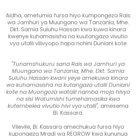
Aidha, ametumia fursa hiyo kumpongeza Rais
wa Jamhuri ya Muungano wa Tanzania, Mhe.
Dkt. Samia Suluhu Hassan kwa kuwa kinara
kwenye kuhamasisha na kuutangaza vivutio
vya utalii vilivyopo hapa nchini Duniani kote
"Tunamshukuru sana Rais wa Jamhuri ya
Muungano wa Tanzania, Mhe. Dkt. Samia
Suluhu Hassan kwani yeye amekuwa kinara
wa kuhamasisha na kutangaza utalii Duniani
kote na Muongoza watalii namba moja hivyo
na sisi Watumishi tumehamasika kwa
kutembelea vivutio hivi vya utalii",
amesema
Bi. Kassara.
Vilevile, Bi. Kassara amechukua fursa hiyo
kupongeza Mradi wa REGROW kwa kununua