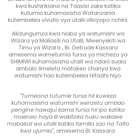
kwa kushirikiana na Taasisi zake katika
kutumia kuhamasisha Watanzania
kutembelea vivutio vya utalii vilivyopo nchini.
Akizungumza kwa niaba ya watumishi wa
Wizara ya Maliasili na Utalii, Mwenyekiti wa
Timu ya Wizara , Bi. Getrude Kassara
amesema wametumia fursa ya michezo ya
SHIMIWI kuhamasisha utalii wa ndani suala
ambalo limeleta matokeo chanya kwa
watumishi hao kutembelea Hifadhi hiyo.
"Tumeona tutumie fursa hii kuweza
kuhamasisha watumishi wenzetu ambao
pengine hawajui kama fursa hii ipo katika
maeneo haya ili wakitoka huku wakawe
mabalozi wa utalii katika familia zao na Taifa
kwa ujumla"
, amesema Bi. Kassara.