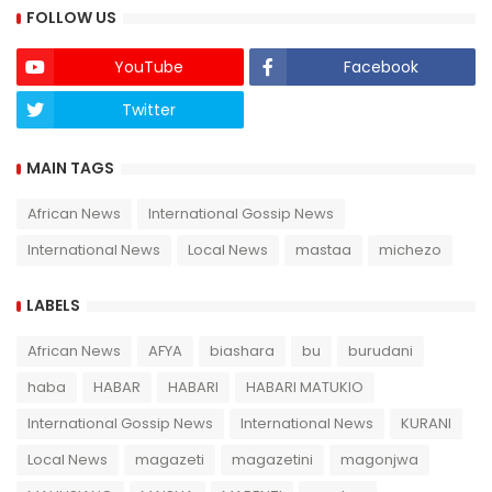
FOLLOW US
YouTube
Facebook
Twitter
Twich
MAIN TAGS
African News
International Gossip News
International News
Local News
mastaa
michezo
LABELS
African News
AFYA
biashara
bu
burudani
haba
HABAR
HABARI
HABARI MATUKIO
International Gossip News
International News
KURANI
Local News
magazeti
magazetini
magonjwa