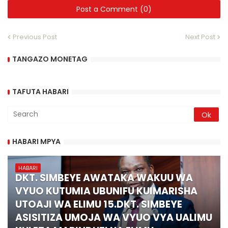
Post a Comment (0)
Previous Post
Next Post
TANGAZO MONETAG
TAFUTA HABARI
HABARI MPYA
HABARI
DKT. SIMBEYE AWATAKA WAKUU WA
VYUO KUTUMIA UBUNIFU KUIMARISHA
UTOAJI WA ELIMU 15.DKT. SIMBEYE
ASISITIZA UMOJA WA VYUO VYA UALIMU