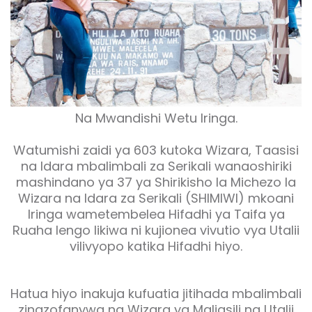
Na Mwandishi Wetu Iringa.
Watumishi zaidi ya 603 kutoka Wizara, Taasisi
na Idara mbalimbali za Serikali wanaoshiriki
mashindano ya 37 ya Shirikisho la Michezo la
Wizara na Idara za Serikali (SHIMIWI) mkoani
Iringa wametembelea Hifadhi ya Taifa ya
Ruaha lengo likiwa ni kujionea vivutio vya Utalii
vilivyopo katika Hifadhi hiyo.
Hatua hiyo inakuja kufuatia jitihada mbalimbali
zinazofanywa na Wizara ya Maliasili na Utalii