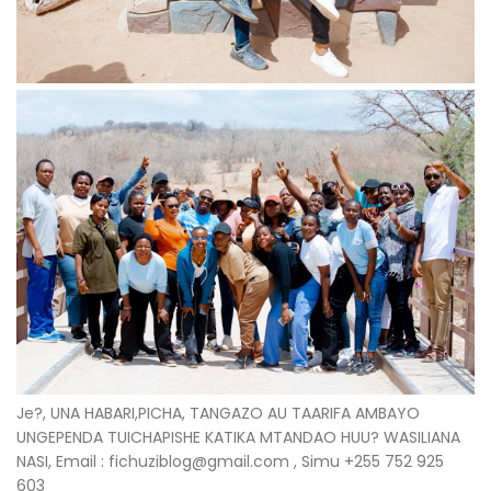
Je?, UNA HABARI,PICHA, TANGAZO AU TAARIFA AMBAYO
UNGEPENDA TUICHAPISHE KATIKA MTANDAO HUU? WASILIANA
NASI, Email : fichuziblog@gmail.com , Simu +255 752 925
603