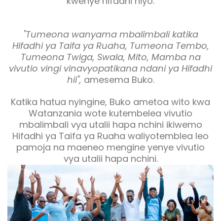
kwenye hifadhi hiyo.
"Tumeona wanyama mbalimbali katika
Hifadhi ya Taifa ya Ruaha, Tumeona Tembo,
Tumeona Twiga, Swala, Mito, Mamba na
vivutio vingi vinavyopatikana ndani ya Hifadhi
hii",
amesema Buko.
Katika hatua nyingine, Buko ametoa wito kwa
Watanzania wote kutembelea vivutio
mbalimbali vya utalii hapa nchini ikiwemo
Hifadhi ya Taifa ya Ruaha waliyotemblea leo
pamoja na maeneo mengine yenye vivutio
vya utalii hapa nchini.