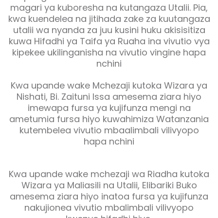
magari ya kuboresha na kutangaza Utalii. Pia,
kwa kuendelea na jitihada zake za kuutangaza
utalii wa nyanda za juu kusini huku akisisitiza
kuwa Hifadhi ya Taifa ya Ruaha ina vivutio vya
kipekee ukilinganisha na vivutio vingine hapa
nchini
Kwa upande wake Mchezaji kutoka Wizara ya
Nishati, Bi. Zaituni Issa amesema ziara hiyo
imewapa fursa ya kujifunza mengi na
ametumia fursa hiyo kuwahimiza Watanzania
kutembelea vivutio mbaalimbali vilivyopo
hapa nchini
Kwa upande wake mchezaji wa Riadha kutoka
Wizara ya Maliasili na Utalii, Elibariki Buko
amesema ziara hiyo inatoa fursa ya kujifunza
nakujionea vivutio mbalimbali vilivyopo