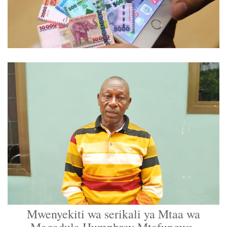
Mwenyekiti wa serikali ya Mtaa wa
Magadula Humphrey Mtafungwa