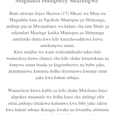
Binti aitwaye Joyce Hezron (17) Mkazi wa Mtaa wa
Magadula kata ya Ngokolo Manispaa ya Shinyanga,
ambaye pia ni Mwanafunzi wa kidato cha tatu Shule ya
sekondari Mazinge katika Manispaa ya Shinyanga
amefariki dunia kwa kile kinachosadikiwa kuwa
amekunywa sumu.
Kwa mujibu wa watu walioshuhudia tukio hilo
wameeleza kuwa chanzo cha kifo chake kimetokana na
kunywa sumu baada ya kugombezwa na babu yake,
akituhumiwa kutumia fedha iliyotumwa kwenye simu
yake kwa bahati mbaya.
Wameeleza kuwa kabla ya kifo chake Msichana huyo
alipokea muamala wa fedha kiasi cha shilingi elfu
sitini,ambayo ilitakiwa kutumwa kwa bibi yake lakini
kwa bahati mbaya ikaingia kwake na kwamba aliitumia