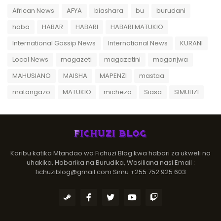
African News
AFYA
biashara
bu
burudani
haba
HABAR
HABARI
HABARI MATUKIO
International Gossip News
International News
KURANI
Local News
magazeti
magazetini
magonjwa
MAHUSIANO
MAISHA
MAPENZI
mastaa
matangazo
MATUKIO
michezo
Siasa
SIMULIZI
Karibu katika Mtandao wa Fichuzi Blog kwa habari za ukweli na
uhakika, Habarika na Burudika, Wasiliana nasi Email :
fichuziblog@gmail.com Simu +255 752 925 603