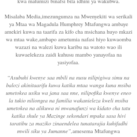
kwa matumizi binafsi bila idhini ya wakubwa.
Misalaba Media,imezungumza na Mwenyekiti wa serikali
ya Mtaa wa Magadula Humphrey Mtafungwa ambaye
amekiri kuwa na taarifa za kifo cha msichana huyo mkazi
wa mtaa wake,ambapo ametumia nafasi hiyo kuwaomba
wazazi na walezi kuwa karibu na watoto wao ili
kuwaelekeza zaidi kuhusu mambo yanayofaa na
yasiyofaa.
“
Asubuhi kwenye saa mbili na nusu nilipigiwa simu na
balozi akinitaarifu kuwa katika mtaa wangu kuna msiba
umetokea usiku wa jana saa nne, nilipofika kwenye eneo
la tukio niliongea na familia wakanieleza kweli msiba
umetokea na alikuwa ni mwanafunzi wa kidato cha tatu
katika shule ya Mazinge sekondari mpaka sasa hivi
taratibu za maziko zinaendelea tunatarajia kuhifadhi
mwili siku ya Jumanne”,
amesema Mtafungwa