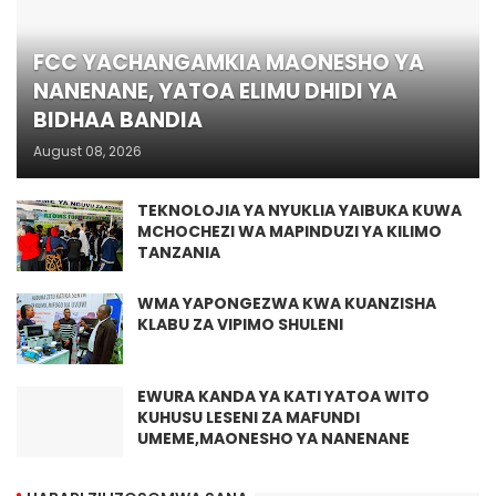
FCC YACHANGAMKIA MAONESHO YA
NANENANE, YATOA ELIMU DHIDI YA
BIDHAA BANDIA
August 08, 2026
TEKNOLOJIA YA NYUKLIA YAIBUKA KUWA
MCHOCHEZI WA MAPINDUZI YA KILIMO
TANZANIA
WMA YAPONGEZWA KWA KUANZISHA
KLABU ZA VIPIMO SHULENI
EWURA KANDA YA KATI YATOA WITO
KUHUSU LESENI ZA MAFUNDI
UMEME,MAONESHO YA NANENANE