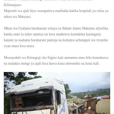
Kilimanjaro.
Majeruhi wa ajali hiyo wanapatiwa matibabu katika hospitali ya rufaa ya
mkoa wa Manyara.
Mkuu wa Usalama barabarani wilaya ya Babati James Makumu aliyefika
katika eneo la tukio ametoa rai kwa madereva kuendelea kuzingatia
kanuni za usalama barabarani pamoja na kufanya uchunguzi wa vyombo
vyao mara kwa mara.
Mwenyekiti wa Kitongoji cha Sigino kati amesema eneo hilo kumekuwa
na matukio mengi ya ajali kwa kuwa kuna mteremko na kona kali.