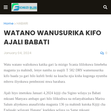
Home
HABARI
WATANO WANUSURIKA KIFO
AJALI BABATI
0
January 04, 2024
Watu watano waliokuwa katika gari la mizigo Scania lililokuwa limebeba
magunia ya mahindi, lenye namba za usajili T 582 DRY wamenusurika
kifo baada ya gari hilo kufeli breki na kuacha njia kisha kugonga nyumba
mbovu iliyokuwa pembezoni mwa barabara.
Ajali hiyo imetokea Januari 4,2024 kijiji cha Sigino wilaya ya Babati
mkoani Manyara ambapo gari hilo lilikodiwa na mfanyabiashara Marira
Salum aliyekuwa anasafirisha magunia 136 ya mahindi kutoka Kijiji cha
Endasaki wilayani Hanang’ kuelekea wilaya ya Same mkoani