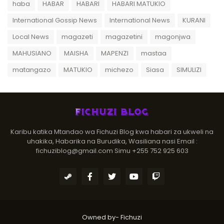
haba
HABAR
HABARI
HABARI MATUKIO
International Gossip News
International News
KURANI
Local News
magazeti
magazetini
magonjwa
MAHUSIANO
MAISHA
MAPENZI
mastaa
matangazo
MATUKIO
michezo
Siasa
SIMULIZI
Karibu katika Mtandao wa Fichuzi Blog kwa habari za ukweli na
uhakika, Habarika na Burudika, Wasiliana nasi Email :
fichuziblog@gmail.com Simu +255 752 925 603
Owned by-
Fichuzi