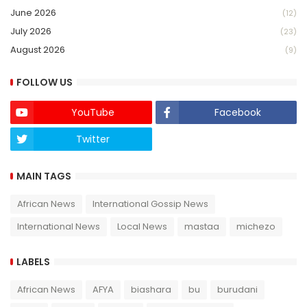
June 2026
(12)
July 2026
(23)
August 2026
(9)
FOLLOW US
YouTube
Facebook
Twitter
Twich
MAIN TAGS
African News
International Gossip News
International News
Local News
mastaa
michezo
LABELS
African News
AFYA
biashara
bu
burudani