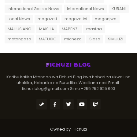
International Gossip News
International News
KURANI
Local News
magazeti
magazetini
magonjwa
MAHUSIANO
MAISHA
MAPENZI
mastaa
matangazo
MATUKIO
michezo
Siasa
SIMULIZI
Karibu katika Mtandao wa Fichuzi Blog kwa habari za ukweli na
uhakika, Habarika na Burudika, Wasiliana nasi Email :
fichuziblog@gmail.com Simu +255 752 925 603
Owned by-
Fichuzi