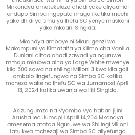
Mnkondya ametekeleza ahadi yake aliyoahidi
endapo Simba ingepata magoli katika mechi
yake dhidi ya timu ya Ihefu SC yenye maskani
yake mkoani Singida.
Mkondya ambaye ni Mkurugenzi wa
Makampuni ya Kimataifa ya Kilimo cha Vanilla
Duniani alitoa ahadi zawadi ya nguruwe
mmoja mkubwa aina ya Large White mwenye
kilo 500 sawa na shilingi Milioni 3 kwa kila goli
ambalo lingefungwa na Simba SC katika
mchezo wake na Ihefu SC wa Jumamosi Aprili
13, 2024 katika uwanja wa Iliti Singida.
Akizungumza na Vyombo vya habari jijini
Arusha leo Jumapili Aprili 14,204 Mkondya
amesema atatoa Nguruwe wa Shilingi Milioni
tatu kwa mchezaji wa Simba SC aliyefunga