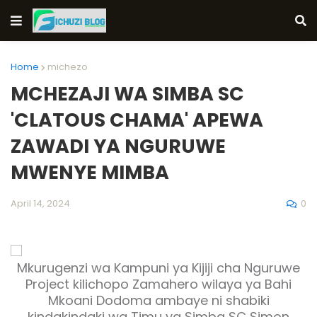
Home
michezo
MCHEZAJI WA SIMBA SC
'CLATOUS CHAMA' APEWA
ZAWADI YA NGURUWE
MWENYE MIMBA
0
April 14, 2024
Mkurugenzi wa Kampuni ya Kijiji cha Nguruwe
Project kilichopo Zamahero wilaya ya Bahi
Mkoani Dodoma ambaye ni shabiki
kindakindaki wa Timu ya Simba SC Simon