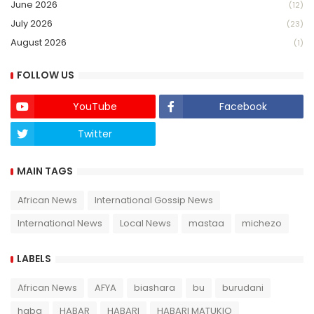
June 2026
(12)
July 2026
(23)
August 2026
(1)
FOLLOW US
YouTube
Facebook
Twitter
Twich
MAIN TAGS
African News
International Gossip News
International News
Local News
mastaa
michezo
LABELS
African News
AFYA
biashara
bu
burudani
haba
HABAR
HABARI
HABARI MATUKIO