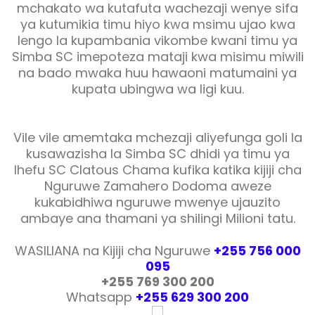
mchakato wa kutafuta wachezaji wenye sifa
ya kutumikia timu hiyo kwa msimu ujao kwa
lengo la kupambania vikombe kwani timu ya
Simba SC imepoteza mataji kwa misimu miwili
na bado mwaka huu hawaoni matumaini ya
kupata ubingwa wa ligi kuu.
Vile vile amemtaka mchezaji aliyefunga goli la
kusawazisha la Simba SC dhidi ya timu ya
Ihefu SC Clatous Chama kufika katika kijiji
cha
Nguruwe Zamahero Dodoma
aweze
kukabidhiwa nguruwe mwenye ujauzito
ambaye ana thamani ya shilingi Milioni tatu.
WASILIANA na Kijiji cha Nguruwe
+255 756 000
095
+255 769 300 200
Whatsapp
+255 629 300 200