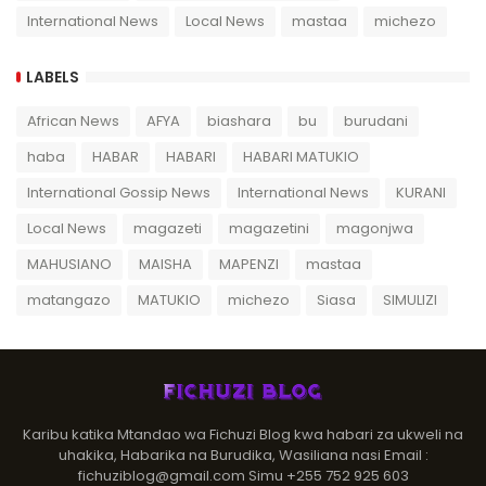
International News
Local News
mastaa
michezo
LABELS
African News
AFYA
biashara
bu
burudani
haba
HABAR
HABARI
HABARI MATUKIO
International Gossip News
International News
KURANI
Local News
magazeti
magazetini
magonjwa
MAHUSIANO
MAISHA
MAPENZI
mastaa
matangazo
MATUKIO
michezo
Siasa
SIMULIZI
Karibu katika Mtandao wa Fichuzi Blog kwa habari za ukweli na
uhakika, Habarika na Burudika, Wasiliana nasi Email :
fichuziblog@gmail.com Simu +255 752 925 603