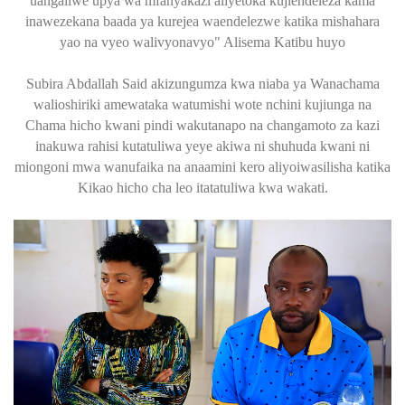
uangaliwe upya wa mfanyakazi aliyetoka kujiendeleza kama
inawezekana baada ya kurejea waendelezwe katika mishahara
yao na vyeo walivyonavyo" Alisema Katibu huyo
Subira Abdallah Said akizungumza kwa niaba ya Wanachama
walioshiriki amewataka watumishi wote nchini kujiunga na
Chama hicho kwani pindi wakutanapo na changamoto za kazi
inakuwa rahisi kutatuliwa yeye akiwa ni shuhuda kwani ni
miongoni mwa wanufaika na anaamini kero aliyoiwasilisha katika
Kikao hicho cha leo itatatuliwa kwa wakati.