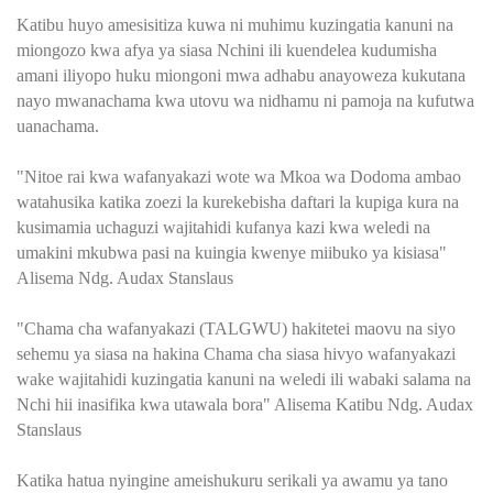
Katibu huyo amesisitiza kuwa ni muhimu kuzingatia kanuni na
miongozo kwa afya ya siasa Nchini ili kuendelea kudumisha
amani iliyopo huku miongoni mwa adhabu anayoweza kukutana
nayo mwanachama kwa utovu wa nidhamu ni pamoja na kufutwa
uanachama.
"Nitoe rai kwa wafanyakazi wote wa Mkoa wa Dodoma ambao
watahusika katika zoezi la kurekebisha daftari la kupiga kura na
kusimamia uchaguzi wajitahidi kufanya kazi kwa weledi na
umakini mkubwa pasi na kuingia kwenye miibuko ya kisiasa"
Alisema Ndg. Audax Stanslaus
"Chama cha wafanyakazi (TALGWU) hakitetei maovu na siyo
sehemu ya siasa na hakina Chama cha siasa hivyo wafanyakazi
wake wajitahidi kuzingatia kanuni na weledi ili wabaki salama na
Nchi hii inasifika kwa utawala bora" Alisema Katibu Ndg. Audax
Stanslaus
Katika hatua nyingine ameishukuru serikali ya awamu ya tano