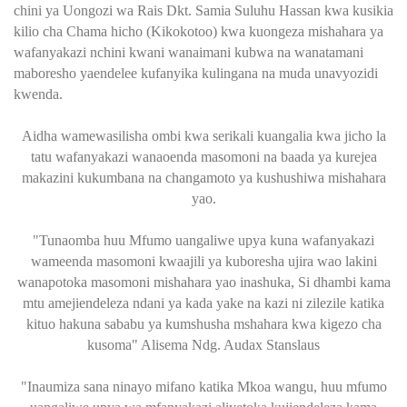
chini ya Uongozi wa Rais Dkt. Samia Suluhu Hassan kwa kusikia
kilio cha Chama hicho (Kikokotoo) kwa kuongeza mishahara ya
wafanyakazi nchini kwani wanaimani kubwa na wanatamani
maboresho yaendelee kufanyika kulingana na muda unavyozidi
kwenda.
Aidha wamewasilisha ombi kwa serikali kuangalia kwa jicho la
tatu wafanyakazi wanaoenda masomoni na baada ya kurejea
makazini kukumbana na changamoto ya kushushiwa mishahara
yao.
"Tunaomba huu Mfumo uangaliwe upya kuna wafanyakazi
wameenda masomoni kwaajili ya kuboresha ujira wao lakini
wanapotoka masomoni mishahara yao inashuka, Si dhambi kama
mtu amejiendeleza ndani ya kada yake na kazi ni zilezile katika
kituo hakuna sababu ya kumshusha mshahara kwa kigezo cha
kusoma" Alisema Ndg. Audax Stanslaus
"Inaumiza sana ninayo mifano katika Mkoa wangu, huu mfumo