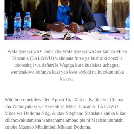
Wafanyakazi wa Chama cha Wafanyakazi wa Serikali za Mitaa
Tanzania (TALGWU) waliopata fursa ya kushiriki zoezi la
uboreshaji wa daftari la Wapiga kura kuelekea uchaguzi
wametakiwa kufanya kazi yao kwa weledi na kutokutumika
kisiasa.
Wito huo umetolewa leo Agosti 16, 2024 na Katibu wa Chama
cha Wafanyakazi wa Serikali za Mitaa Tanzania TALGWU
Mkoa wa Dodoma Ndg. Audax Stephano Stanslaus katika kikao
kilichowakutanisha wanachama ambao pia ni Maafisa utumishi
kutoka Maeneo Mbalimbali Mkoani Dodoma.