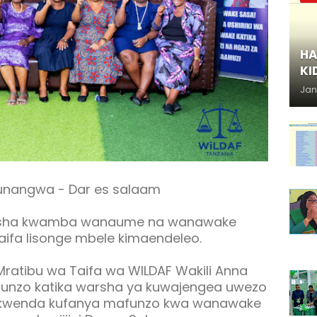
HA
KI
Jan
unangwa - Dar es salaam
kisha kwamba wanaume na wanawake
 taifa lisonge mbele kimaendeleo.
ratibu wa Taifa wa WILDAF Wakili Anna
funzo katika warsha ya kuwajengea uwezo
kwenda kufanya mafunzo kwa wanawake