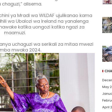
a chaguzi,” alisema.
hini ya Mradi wa WILDAF ujulikanao kama
li wa Ubalozi wa Ireland na yanalenga
nawake katika uongozi katika ngazi za
maamuzi.
anya uchaguzi wa serikali za mitaa mwezi
mba mwaka 2024.
CHA
Dece
May 2
Janua
Febru
April 