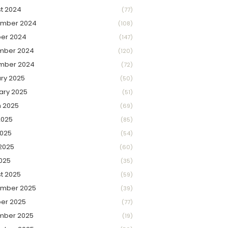
t 2024
(77)
ember 2024
(108)
er 2024
(147)
mber 2024
(120)
mber 2024
(72)
ry 2025
(50)
ary 2025
(51)
 2025
(69)
2025
(85)
025
(54)
2025
(60)
2025
(35)
t 2025
(59)
ember 2025
(39)
er 2025
(77)
mber 2025
(19)