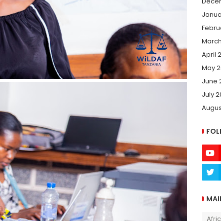
Dece
Janua
Febru
March
April 
May 2
June 
July 
Augus
FOL
MAI
Afri