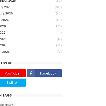
mber 2025
(50)
ry 2026
(105)
ary 2026
(80)
 2026
(56)
2026
(25)
026
(11)
2026
(12)
2026
(23)
t 2026
(2)
LOW US
YouTube
Facebook
Twitter
Twich
N TAGS
can News