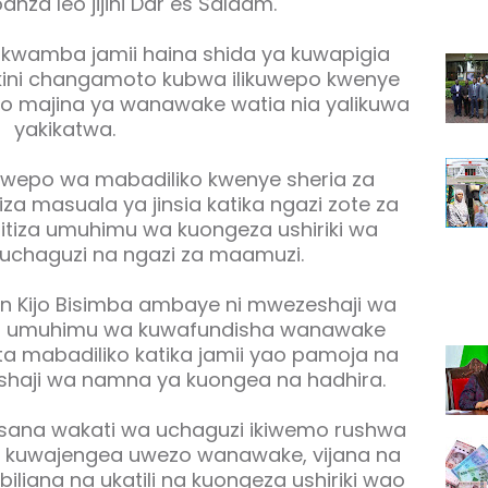
anza leo jijini Dar es Salaam.
a kwamba jamii haina shida ya kuwapigia
kini changamoto kubwa ilikuwepo kwenye
 majina ya wanawake watia nia yalikuwa
yakikatwa.
 uwepo wa mabadiliko kwenye sheria za
a masuala ya jinsia katika ngazi zote za
itiza umuhimu wa kuongeza ushiriki wa
uchaguzi na ngazi za maamuzi.
en Kijo Bisimba ambaye ni mwezeshaji wa
za umuhimu wa kuwafundisha wanawake
a mabadiliko katika jamii yao pamoja na
haji wa namna ya kuongea na hadhira.
ri sana wakati wa uchaguzi ikiwemo rushwa
 kuwajengea uwezo wanawake, vijana na
iliana na ukatili na kuongeza ushiriki wao