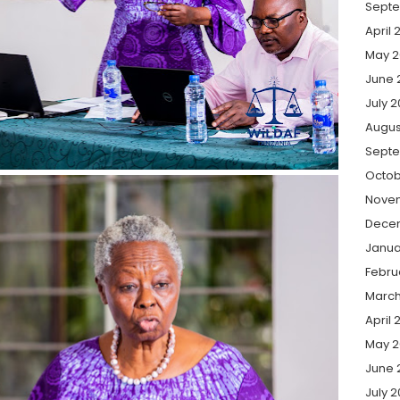
Septe
April 
May 2
June 
July 
Augus
Sept
Octob
Nove
Dece
Janua
Febru
March
April 
May 
June 
July 