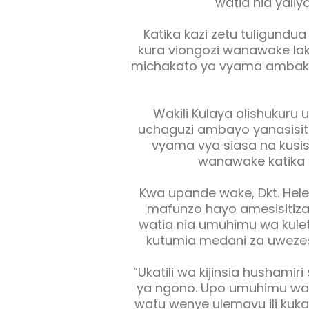
watia nia yaliyo
Katika kazi zetu tuligundu
kura viongozi wanawake la
michakato ya vyama ambako
Wakili Kulaya alishukuru
uchaguzi ambayo yanasisitiz
vyama vya siasa na kusis
wanawake katika 
Kwa upande wake, Dkt. Hel
mafunzo hayo amesisiti
watia nia umuhimu wa kulet
kutumia medani za uwezes
“Ukatili wa kijinsia hushami
ya ngono. Upo umuhimu wa
watu wenye ulemavu ili kukab