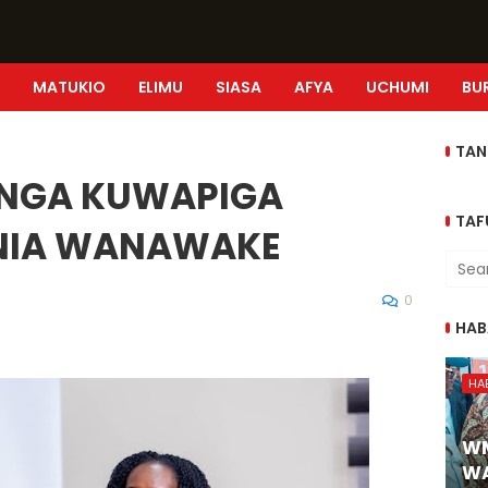
MATUKIO
ELIMU
SIASA
AFYA
UCHUMI
BU
TAN
ANGA KUWAPIGA
TAF
NIA WANAWAKE
0
HAB
HA
W
WA