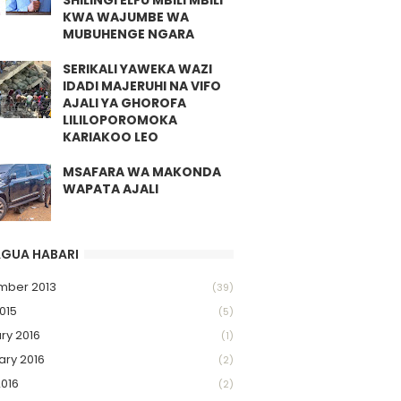
SHILINGI ELFU MBILI MBILI
KWA WAJUMBE WA
MUBUHENGE NGARA
SERIKALI YAWEKA WAZI
IDADI MAJERUHI NA VIFO
AJALI YA GHOROFA
LILILOPOROMOKA
KARIAKOO LEO
MSAFARA WA MAKONDA
WAPATA AJALI
GUA HABARI
mber 2013
(39)
015
(5)
ry 2016
(1)
ary 2016
(2)
2016
(2)