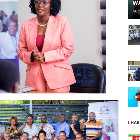
WA
Aug
HAB
HA