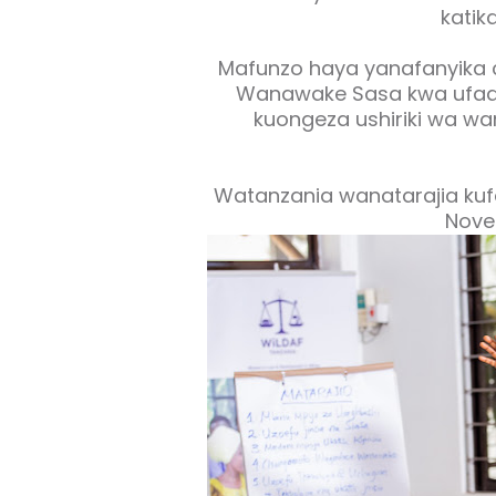
katik
Mafunzo haya yanafanyika c
Wanawake Sasa kwa ufadhi
kuongeza ushiriki wa wa
Watanzania wanatarajia kuf
Nove