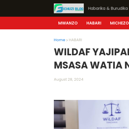
Habarika & Burudika
MWANZO
HABARI
MICHEZO
Home
HABARI
WILDAF YAJIP
MSASA WATIA 
August 28, 2024