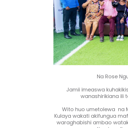
Na Rose Ng
Jamii imeaswa kuhaki
wanashirikiana ili
Wito huo umetolewa na M
Kulaya wakati akifungua ma
waraghabishi ambao wata