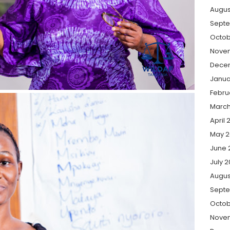
Augus
Sept
Octob
Nove
Dece
Janua
Febru
March
April 
May 2
June 
July 
Augus
Sept
Octob
Nove