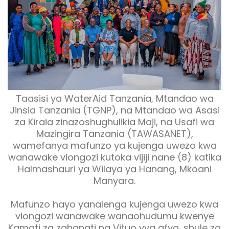
Taasisi ya WaterAid Tanzania, Mtandao wa
Jinsia Tanzania (TGNP), na Mtandao wa Asasi
za Kiraia zinazoshughulikia Maji, na Usafi wa
Mazingira Tanzania (TAWASANET),
wamefanya mafunzo ya kujenga uwezo kwa
wanawake viongozi kutoka vijiji nane (8) katika
Halmashauri ya Wilaya ya Hanang, Mkoani
Manyara.
Mafunzo hayo yanalenga kujenga uwezo kwa
viongozi wanawake wanaohudumu kwenye
Kamati za zahanati na Vituo vya afya, shule za