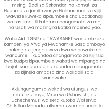
msingi, Bodi za Sekondari na kamati za
Huduma za jamii kwenye Halmashauri za vijiji ili
waweze kuweka kipaumbele cha upatikanaji
wa rasilimali ili kutatua changamoto za maji
na Usafi wa mazingira katika maeneo yao.
WaterAid, TGNP na TAWASANET wanatekeleza
kampeni ya Afya ya Mwanamke Sasa ambayo
inalenga kujenga uwezo kwa wanawake na
wanaume ili kuondoa changamoto za Kijinsia
kwa kuzipa kipaumbele wakati wa mipango na
bajeti sambamba na kuondoa changamoto
za kijinsia ambazo zina wakabili zaidi
wanawake.
Akiungungumza wakati wa ufunguzi wa
mafunzo hayo, Mkuu wa Ushawishi, na
Uchechemuzi wa sera kutoka WaterAid,
Christina Mhando, alisema kwamba suala la