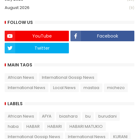
August 2026
(9)
FOLLOW US
YouTube
Facebook
Twitter
Twich
MAIN TAGS
African News
International Gossip News
International News
Local News
mastaa
michezo
LABELS
African News
AFYA
biashara
bu
burudani
haba
HABAR
HABARI
HABARI MATUKIO
International Gossip News
International News
KURANI