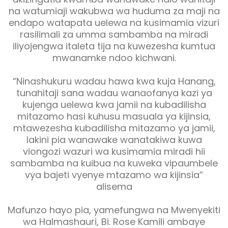
na watumiaji wakubwa wa huduma za maji na
endapo watapata uelewa na kusimamia vizuri
rasilimali za umma sambamba na miradi
iliyojengwa italeta tija na kuwezesha kumtua
mwanamke ndoo kichwani.
“Ninashukuru wadau hawa kwa kuja Hanang,
tunahitaji sana wadau wanaofanya kazi ya
kujenga uelewa kwa jamii na kubadilisha
mitazamo hasi kuhusu masuala ya kijinsia,
mtawezesha kubadilisha mitazamo ya jamii,
lakini pia wanawake wanatakiwa kuwa
viongozi wazuri wa kusimamia miradi hii
sambamba na kuibua na kuweka vipaumbele
vya bajeti vyenye mtazamo wa kijinsia”
alisema
Mafunzo hayo pia, yamefungwa na Mwenyekiti
wa Halmashauri, Bi. Rose Kamili ambaye