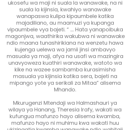
ukosefu wa maji ni suala la wanawake, na ni
suala la kijinsia, kwahiyo wanawake
wanapaswa kulipa kipaumbele katika
majadiliano, au maamuzi ya kupanga
vipaumbele vya bajeti. “ …. Hata yanapoibuka
magonjwa, waathirika wakubwa ni wanawake
ndio maana tunashirikiana na wenzetu hawa
kujenga uelewa wa jamii jinsi ambavyo
masuala ya maji, afya na usafi wa mazingira
unavyoweza kuathiri wanawake, watoto wa
kike na wazee sambamba kurasimisha
masuala ya kijinsia katika sera, bajeti na
mipango yote ya serikali za Mitaa” alisema
Mhando.
Mkurugenzi Mtendaji wa Halmashauri ya
wilaya ya Hanang, Theresia Irafy, wakati wa
kufungua mafunzo hayo alisema kwamba,
mafunzo hayo ni muhimu kwa wakati huu
ukizingatia kwamba wanawake ndio wahitaji