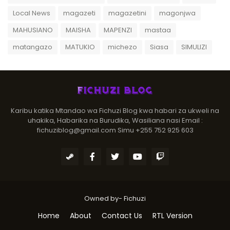
Local News
magazeti
magazetini
magonjwa
MAHUSIANO
MAISHA
MAPENZI
mastaa
matangazo
MATUKIO
michezo
Siasa
SIMULIZI
Karibu katika Mtandao wa Fichuzi Blog kwa habari za ukweli na
uhakika, Habarika na Burudika, Wasiliana nasi Email :
fichuziblog@gmail.com Simu +255 752 925 603
Owned by-
Fichuzi
Home
About
Contact Us
RTL Version