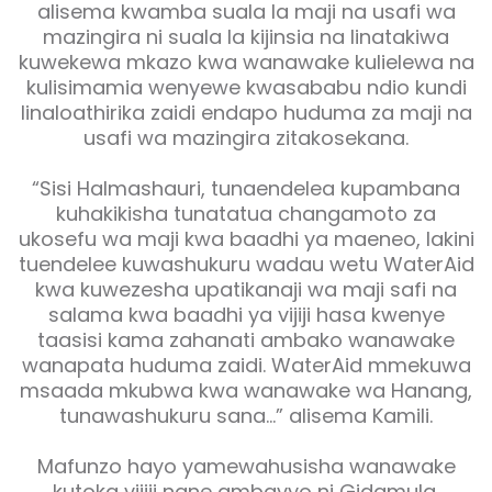
alisema kwamba suala la maji na usafi wa
mazingira ni suala la kijinsia na linatakiwa
kuwekewa mkazo kwa wanawake kulielewa na
kulisimamia wenyewe kwasababu ndio kundi
linaloathirika zaidi endapo huduma za maji na
usafi wa mazingira zitakosekana.
“Sisi Halmashauri, tunaendelea kupambana
kuhakikisha tunatatua changamoto za
ukosefu wa maji kwa baadhi ya maeneo, lakini
tuendelee kuwashukuru wadau wetu WaterAid
kwa kuwezesha upatikanaji wa maji safi na
salama kwa baadhi ya vijiji hasa kwenye
taasisi kama zahanati ambako wanawake
wanapata huduma zaidi. WaterAid mmekuwa
msaada mkubwa kwa wanawake wa Hanang,
tunawashukuru sana…” alisema Kamili.
Mafunzo hayo yamewahusisha wanawake
kutoka vijiji nane ambavyo ni Gidamula,