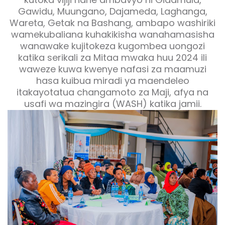
Gawidu, Muungano, Dajameda, Laghanga,
Wareta, Getak na Bashang, ambapo washiriki
wamekubaliana kuhakikisha wanahamasisha
wanawake kujitokeza kugombea uongozi
katika serikali za Mitaa mwaka huu 2024 ili
waweze kuwa kwenye nafasi za maamuzi
hasa kuibua miradi ya maendeleo
itakayotatua changamoto za Maji, afya na
usafi wa mazingira (WASH) katika jamii.