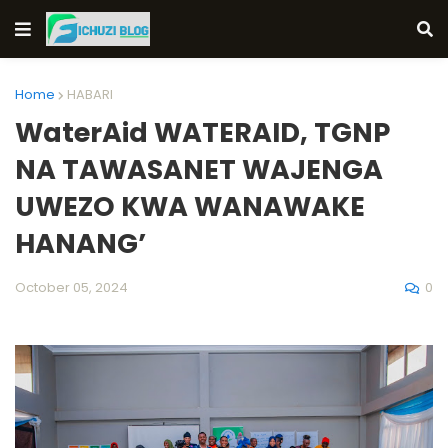
Home
HABARI
WaterAid WATERAID, TGNP
NA TAWASANET WAJENGA
UWEZO KWA WANAWAKE
HANANG’
0
October 05, 2024