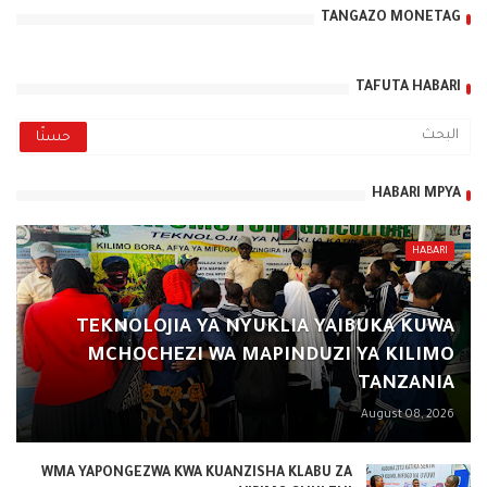
TANGAZO MONETAG
TAFUTA HABARI
HABARI MPYA
HABARI
TEKNOLOJIA YA NYUKLIA YAIBUKA KUWA
MCHOCHEZI WA MAPINDUZI YA KILIMO
TANZANIA
August 08, 2026
WMA YAPONGEZWA KWA KUANZISHA KLABU ZA