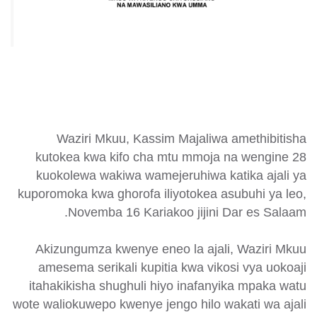
Waziri Mkuu, Kassim Majaliwa amethibitisha
kutokea kwa kifo cha mtu mmoja na wengine 28
kuokolewa wakiwa wamejeruhiwa katika ajali ya
kuporomoka kwa ghorofa iliyotokea asubuhi ya leo,
Novemba 16 Kariakoo jijini Dar es Salaam.
Akizungumza kwenye eneo la ajali, Waziri Mkuu
amesema serikali kupitia kwa vikosi vya uokoaji
itahakikisha shughuli hiyo inafanyika mpaka watu
wote waliokuwepo kwenye jengo hilo wakati wa ajali