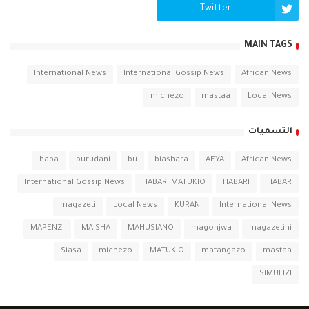
Twich
Twitter
MAIN TAGS
International News
International Gossip News
African News
michezo
mastaa
Local News
التسميات
haba
burudani
bu
biashara
AFYA
African News
International Gossip News
HABARI MATUKIO
HABARI
HABAR
magazeti
Local News
KURANI
International News
MAPENZI
MAISHA
MAHUSIANO
magonjwa
magazetini
Siasa
michezo
MATUKIO
matangazo
mastaa
SIMULIZI