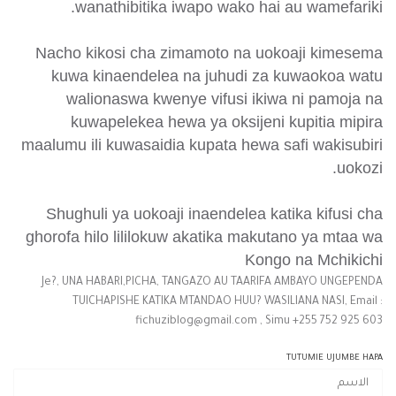
wanathibitika iwapo wako hai au wamefariki.
Nacho kikosi cha zimamoto na uokoaji kimesema
kuwa kinaendelea na juhudi za kuwaokoa watu
walionaswa kwenye vifusi ikiwa ni pamoja na
kuwapelekea hewa ya oksijeni kupitia mipira
maalumu ili kuwasaidia kupata hewa safi wakisubiri
uokozi.
Shughuli ya uokoaji inaendelea katika kifusi cha
ghorofa hilo lililokuw akatika makutano ya mtaa wa
Kongo na Mchikichi
Je?, UNA HABARI,PICHA, TANGAZO AU TAARIFA AMBAYO UNGEPENDA
TUICHAPISHE KATIKA MTANDAO HUU? WASILIANA NASI, Email :
fichuziblog@gmail.com , Simu +255 752 925 603
TUTUMIE UJUMBE HAPA