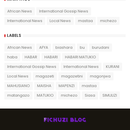
African News
International Gossip News
International News
Local News
mastaa
michezo
LABELS
African News
AFYA
biashara
bu
burudani
haba
HABAR
HABARI
HABARI MATUKIO
International Gossip News
International News
KURANI
Local News
magazeti
magazetini
magonjwa
MAHUSIANO
MAISHA
MAPENZI
mastaa
matangazo
MATUKIO
michezo
Siasa
SIMULIZI