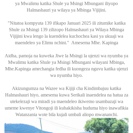
ya Mwalimu katika Shule ya Msingi Mbungani iliyopo
Halmashauri ya wilaya ya Mbinga Vijijini.
"Nitatoa kompyuta 139 ifikapo Januari 2025 ili zitumike katika
Shule za Msingi 139 zilizopo Halmashauri ya Wilaya Mbinga
Vijijini kwa lengo la kuendelea kuchochea kasi ya ukuaji wa
maendeleo ya Elimu nchini." Amesema Mhe. Kapinga
Aidha, pamoja na kuweka Jiwe la Msingi la ujenzi wa nyumba ya
Mwalimu katika Shule ya Msingi Mbungani wilayani Mbinga,
Mhe.Kapinga amechangia fedha ili kuongeza nguvu katika ujenzi
wa nyumba hiyo.
Akizungumza na Wazee wa Kijiji cha Kindimbajuu katika
Halmashauri hiyo, amesema kuwa Serikali inaendelea na hatua za
utekelezaji wa miradi ya maendeleo ikiwemo usambazaji wa
umeme kwenye Vitongoji ili kuhakikisha huduma hiyo inawafikia
Watanzania wote bila kujali umbali aliopo mwananchi.