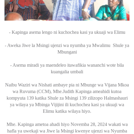
- Kapinga asema lengo ni kuchochea kasi ya ukuaji wa Elimu
- Aweka Jiwe la Msingi ujenzi wa nyumba ya Mwalimu Shule ya
Mbungani
- Asema miradi ya maendeleo itawafikia wananchi wote bila
kuangalia umbali
Naibu Waziri wa Nishati ambaye pia ni Mbunge wa Vijana Mkoa
wa Ruvuma (CCM), Mhe.Judith Kapinga ameahidi kutoa
kompyuta 139 katika Shule za Msingi 139 zilizopo Halmashauri
ya wilaya ya Mbinga Vijijini ili kuchochea kasi ya ukuaji wa
Elimu katika wilaya hiyo.
Mhe. Kapinga ametoa ahadi hiyo Novemba 28, 2024 wakati wa
hafla ya uwekaji wa Jiwe la Msingi kwenye ujenzi wa Nyumba