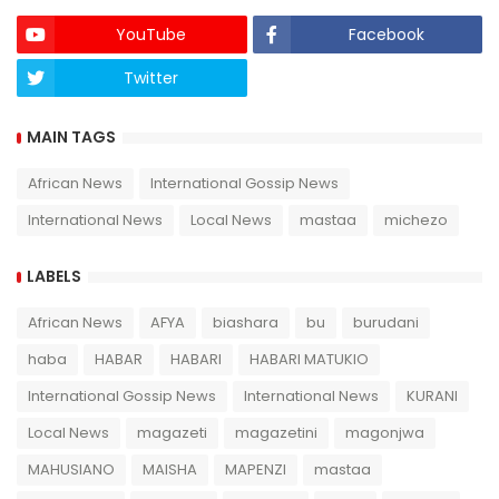
YouTube
Facebook
Twitter
Twich
MAIN TAGS
African News
International Gossip News
International News
Local News
mastaa
michezo
LABELS
African News
AFYA
biashara
bu
burudani
haba
HABAR
HABARI
HABARI MATUKIO
International Gossip News
International News
KURANI
Local News
magazeti
magazetini
magonjwa
MAHUSIANO
MAISHA
MAPENZI
mastaa