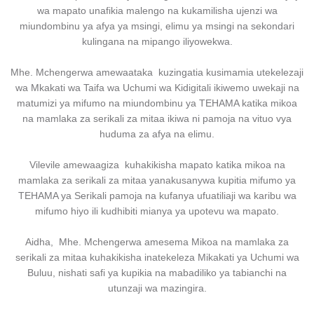
wa mapato unafikia malengo na kukamilisha ujenzi wa
miundombinu ya afya ya msingi, elimu ya msingi na sekondari
kulingana na mipango iliyowekwa.
Mhe. Mchengerwa amewaataka kuzingatia kusimamia utekelezaji
wa Mkakati wa Taifa wa Uchumi wa Kidigitali ikiwemo uwekaji na
matumizi ya mifumo na miundombinu ya TEHAMA katika mikoa
na mamlaka za serikali za mitaa ikiwa ni pamoja na vituo vya
huduma za afya na elimu.
Vilevile amewaagiza kuhakikisha mapato katika mikoa na
mamlaka za serikali za mitaa yanakusanywa kupitia mifumo ya
TEHAMA ya Serikali pamoja na kufanya ufuatiliaji wa karibu wa
mifumo hiyo ili kudhibiti mianya ya upotevu wa mapato.
Aidha, Mhe. Mchengerwa amesema Mikoa na mamlaka za
serikali za mitaa kuhakikisha inatekeleza Mikakati ya Uchumi wa
Buluu, nishati safi ya kupikia na mabadiliko ya tabianchi na
utunzaji wa mazingira.