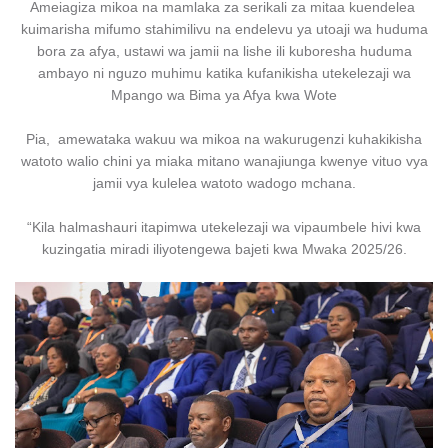
Ameiagiza mikoa na mamlaka za serikali za mitaa kuendelea
kuimarisha mifumo stahimilivu na endelevu ya utoaji wa huduma
bora za afya, ustawi wa jamii na lishe ili kuboresha huduma
ambayo ni nguzo muhimu katika kufanikisha utekelezaji wa
Mpango wa Bima ya Afya kwa Wote
Pia, amewataka wakuu wa mikoa na wakurugenzi kuhakikisha
watoto walio chini ya miaka mitano wanajiunga kwenye vituo vya
jamii vya kulelea watoto wadogo mchana.
“Kila halmashauri itapimwa utekelezaji wa vipaumbele hivi kwa
kuzingatia miradi iliyotengewa bajeti kwa Mwaka 2025/26.