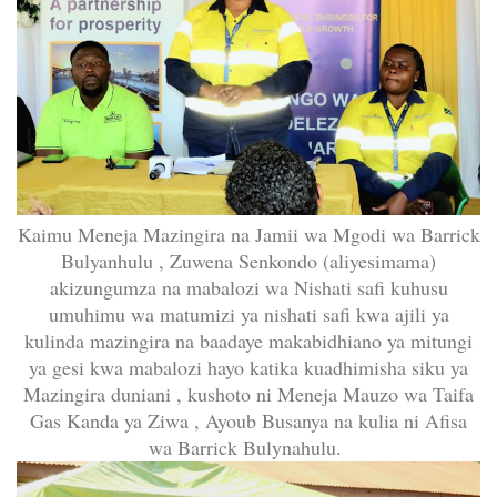
Kaimu Meneja Mazingira na Jamii wa Mgodi wa Barrick
Bulyanhulu , Zuwena Senkondo (aliyesimama)
akizungumza na mabalozi wa Nishati safi kuhusu
umuhimu wa matumizi ya nishati safi kwa ajili ya
kulinda mazingira na baadaye makabidhiano ya mitungi
ya gesi kwa mabalozi hayo katika kuadhimisha siku ya
Mazingira duniani , kushoto ni Meneja Mauzo wa Taifa
Gas Kanda ya Ziwa , Ayoub Busanya na kulia ni Afisa
wa Barrick Bulynahulu.