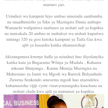
maeneo yao.
Uzinduzi wa kampeni hiyo ambao umeenda sambamba
na maadhimisho ya Siku ya Mazingira Dunia ambapo
Wananchi walipatiwa mafunzo ya nishati safi ya kupikia
na mawakala 20 ambao ni mabalozi wa nishati kupatiwa
mitungi 320 ya gesi kutoka kampuni ya Taifa Gas kwa
ajili ya kusaidia katika uhamasishaji.
Akizungumza kwenye hafla ya uzinduzi huo iliyofanyika
katika kata ya Bugarama Wilaya ya Msalala , Kahama
mkoani Shinyanga , Kaimu Meneja Mazingira na
Mahusiano ya Jamii wa Mgodi wa Barrick Bulyanhulu
Zuwena Senkondo amesema mgodi huo utaendelea
kuhamasisha vijiji vyote vinavyouzunguka kuachana na
nishati chafu kwa ajili ya matumizi ya kupikia.