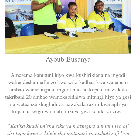
Ayoub Busanya
Amesema kampuni hiyo kwa kushirikiana na mgodi
waliendesha mafunzo kwa wiki kadhaa kwa wananchi
ambao wanazunguka mgodi huo na kupata mawakala
takribani 20 ambao wamekabidhiwa mitungi hiyo ya gesi
na wataanza shughuli za uawakala rasmi kwa ajili ya
kupanua wigo wa matumizi ya gesi kanda ya ziwa.
“Katika kuadhimisha siku ya mazingira duniani leo hii
sisi tupo kwenye kilele cha matumizi ya nishati safi kwa