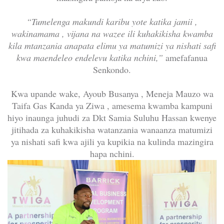
“Tumelenga makundi karibu yote katika jamii ,
wakinamama , vijana na wazee ili kuhakikisha kwamba
kila mtanzania anapata elimu ya matumizi ya nishati safi
kwa maendeleo endelevu katika nchini,”
amefafanua
Senkondo.
Kwa upande wake, Ayoub Busanya , Meneja Mauzo wa
Taifa Gas Kanda ya Ziwa , amesema kwamba kampuni
hiyo inaunga juhudi za Dkt Samia Suluhu Hassan kwenye
jitihada za kuhakikisha watanzania wanaanza matumizi
ya nishati safi kwa ajili ya kupikia na kulinda mazingira
hapa nchini.