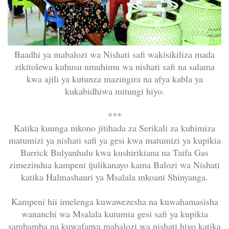
Baadhi ya mabalozi wa Nishati safi wakisikiliza mada
zikitolewa kuhusu umuhimu wa nishati safi na salama
kwa ajili ya kutunza mazingira na afya kabla ya
kukabidhiwa mitungi hiyo.
***
Katika kuunga mkono jitihada za Serikali za kuhimiza
matumizi ya nishati safi ya gesi kwa matumizi ya kupikia
Barrick Bulyanhulu kwa kushirikiana na Taifa Gas
zimezindua kampeni ijulikanayo kama Balozi wa Nishati
katika Halmashauri ya Msalala mkoani Shinyanga.
Kampeni hii imelenga kuwawezesha na kuwahamasisha
wananchi wa Msalala kutumia gesi safi ya kupikia
sambamba na kuwafanya mabalozi wa nishati hiyo katika