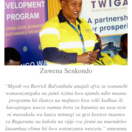
Zuwena Senkondo
“Mgodi wa Barrick Bulyanhulu unajali afya za wananchi
wanaouzunguka na jamii nzima kwa ujumla ndio maana
programu hii ilianza na mafunzo kwa wiki kadhaa ili
kuwajengea uwezo namna bora ya kutumia na sasa nyie
ni mawakala wa kuuza mitungi ya gesi kwenye maeneo
ya Bugarama na kakola na vijiji vya jirani na muendelee
kusambaa elimu hii kwa watanzania wenzetu,”
amesema