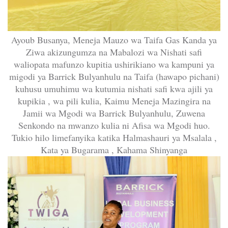
Ayoub Busanya, Meneja Mauzo wa Taifa Gas Kanda ya
Ziwa akizungumza na Mabalozi wa Nishati safi
waliopata mafunzo kupitia ushirikiano wa kampuni ya
migodi ya Barrick Bulyanhulu na Taifa (hawapo pichani)
kuhusu umuhimu wa kutumia nishati safi kwa ajili ya
kupikia , wa pili kulia, Kaimu Meneja Mazingira na
Jamii wa Mgodi wa Barrick Bulyanhulu, Zuwena
Senkondo na mwanzo kulia ni Afisa wa Mgodi huo.
Tukio hilo limefanyika katika Halmashauri ya Msalala ,
Kata ya Bugarama , Kahama Shinyanga