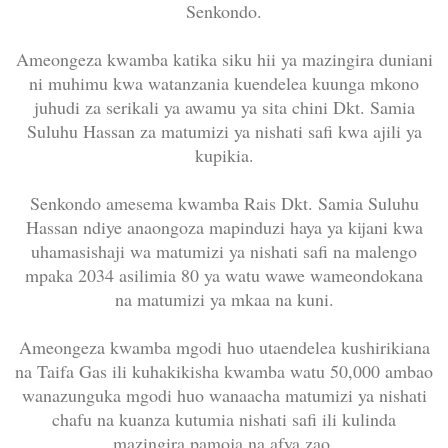
Senkondo.
Ameongeza kwamba katika siku hii ya mazingira duniani
ni muhimu kwa watanzania kuendelea kuunga mkono
juhudi za serikali ya awamu ya sita chini Dkt. Samia
Suluhu Hassan za matumizi ya nishati safi kwa ajili ya
kupikia.
Senkondo amesema kwamba Rais Dkt. Samia Suluhu
Hassan ndiye anaongoza mapinduzi haya ya kijani kwa
uhamasishaji wa matumizi ya nishati safi na malengo
mpaka 2034 asilimia 80 ya watu wawe wameondokana
na matumizi ya mkaa na kuni.
Ameongeza kwamba mgodi huo utaendelea kushirikiana
na Taifa Gas ili kuhakikisha kwamba watu 50,000 ambao
wanazunguka mgodi huo wanaacha matumizi ya nishati
chafu na kuanza kutumia nishati safi ili kulinda
mazingira pamoja na afya zao.