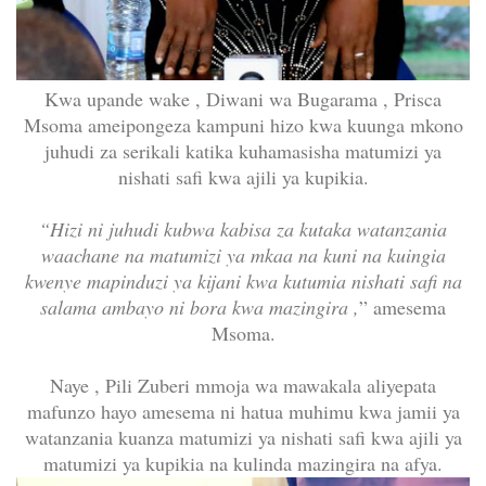
Kwa upande wake , Diwani wa Bugarama , Prisca
Msoma ameipongeza kampuni hizo kwa kuunga mkono
juhudi za serikali katika kuhamasisha matumizi ya
nishati safi kwa ajili ya kupikia.
“Hizi ni juhudi kubwa kabisa za kutaka watanzania
waachane na matumizi ya mkaa na kuni na kuingia
kwenye mapinduzi ya kijani kwa kutumia nishati safi na
salama ambayo ni bora kwa mazingira ,
” amesema
Msoma.
Naye , Pili Zuberi mmoja wa mawakala aliyepata
mafunzo hayo amesema ni hatua muhimu kwa jamii ya
watanzania kuanza matumizi ya nishati safi kwa ajili ya
matumizi ya kupikia na kulinda mazingira na afya.