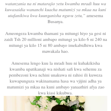
watanzania na ni matarajio yetu kwamba mradi huu wa
kuwasaidia wananchi kuacha matumizi ya mkaa na kuni
utafanikiwa kwa kuunganisha nguvu zetu,”
amesema
Busanya.
Ameongeza kwamba thamani ya mitungi hiyo ya gesi ni
zaidi Tsh 20 millioni ambapo mitungi ya kilo 6 ni 240 na
mitungi ya kilo 15 ni 80 ambayo imekabidhiwa kwa
mawakala hao.
Amesema lengo kuu la mradi huu ni kuhakikisha
kwamba upatikanaji wa nishati safi kwa sehemu za
pembezoni kwa nchini unakuwa ni rahisi ili kuweza
kuwapunguza wakinamama hasa wa vjijini adha ya
matumizi ya mkaa na kuni ambayo yanaathiri afya zao
kwa kiasi kikubwa.