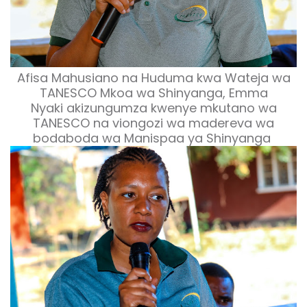
Afisa Mahusiano na Huduma kwa Wateja wa
TANESCO Mkoa wa Shinyanga, Emma
Nyaki akizungumza kwenye mkutano wa
TANESCO na viongozi wa madereva wa
bodaboda wa Manispaa ya Shinyanga