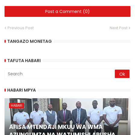
Post a Comment (0)
Previous Post
Next Post
TANGAZO MONETAG
TAFUTA HABARI
HABARI MPYA
HABARI
AFISA MTENDAJI MKUU WA WMA
AZUNGUMZA NA WATUMISHI ARUSHA,