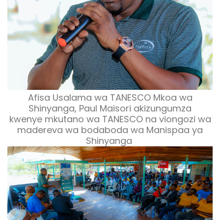
Afisa Usalama wa TANESCO Mkoa wa
Shinyanga, Paul Maisori akizungumza
kwenye mkutano wa TANESCO na viongozi wa
madereva wa bodaboda wa Manispaa ya
Shinyanga