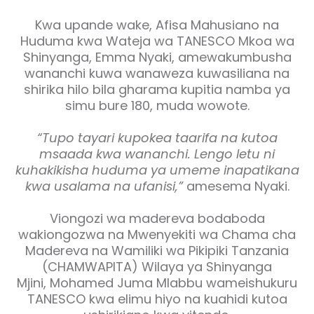
Kwa upande wake, Afisa Mahusiano na
Huduma kwa Wateja wa TANESCO Mkoa wa
Shinyanga, Emma Nyaki, amewakumbusha
wananchi kuwa wanaweza kuwasiliana na
shirika hilo bila gharama kupitia namba ya
simu bure 180, muda wowote.
“Tupo tayari kupokea taarifa na kutoa
msaada kwa wananchi. Lengo letu ni
kuhakikisha huduma ya umeme inapatikana
kwa usalama na ufanisi,”
amesema Nyaki.
Viongozi wa madereva bodaboda
wakiongozwa na Mwenyekiti wa Chama cha
Madereva na Wamiliki wa Pikipiki Tanzania
(CHAMWAPITA) Wilaya ya Shinyanga
Mjini,
Mohamed Juma Mlabbu
wameishukuru
TANESCO kwa elimu hiyo na kuahidi kutoa