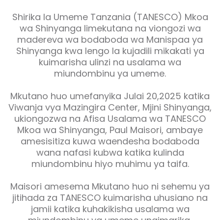
Shirika la Umeme Tanzania (TANESCO) Mkoa
wa Shinyanga limekutana na viongozi wa
madereva wa bodaboda wa Manispaa ya
Shinyanga kwa lengo la kujadili mikakati ya
kuimarisha ulinzi na usalama wa
miundombinu ya umeme.
Mkutano huo umefanyika Julai 20,2025 katika
Viwanja vya Mazingira Center, Mjini Shinyanga,
ukiongozwa na Afisa Usalama wa TANESCO
Mkoa wa Shinyanga, Paul Maisori, ambaye
amesisitiza kuwa waendesha bodaboda
wana nafasi kubwa katika kulinda
miundombinu hiyo muhimu ya taifa.
Maisori amesema Mkutano huo ni sehemu ya
jitihada za TANESCO kuimarisha uhusiano na
jamii katika kuhakikisha usalama wa