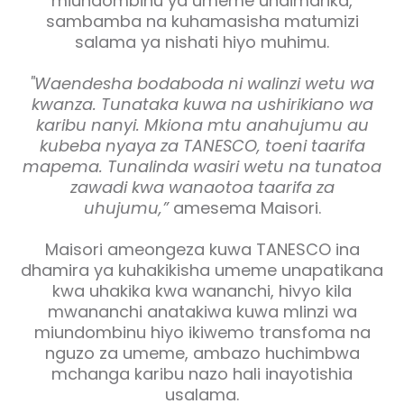
miundombinu ya umeme unaimarika,
sambamba na kuhamasisha matumizi
salama ya nishati hiyo muhimu.
"Waendesha bodaboda ni walinzi wetu wa
kwanza. Tunataka kuwa na ushirikiano wa
karibu nanyi. Mkiona mtu anahujumu au
kubeba nyaya za TANESCO, toeni taarifa
mapema. Tunalinda wasiri wetu na tunatoa
zawadi kwa wanaotoa taarifa za
uhujumu,”
amesema Maisori.
Maisori ameongeza kuwa TANESCO ina
dhamira ya kuhakikisha umeme unapatikana
kwa uhakika kwa wananchi, hivyo kila
mwananchi anatakiwa kuwa mlinzi wa
miundombinu hiyo ikiwemo transfoma na
nguzo za umeme, ambazo huchimbwa
mchanga karibu nazo hali inayotishia
usalama.