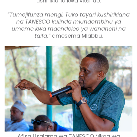
ushirikiano kwa vitendo.
“Tumejifunza mengi. Tuko tayari kushirikiana
na TANESCO kulinda miundombinu ya
umeme kwa maendeleo ya wananchi na
taifa,”
amesema Mlabbu.
Afisa Usalama wa TANESCO Mkoa wa