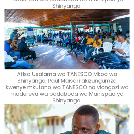
Shinyanga
Afisa Usalama wa TANESCO Mkoa wa
Shinyanga, Paul Maisori akizungumza
kwenye mkutano wa TANESCO na viongozi wa
madereva wa bodaboda wa Manispaa ya
Shinyanga