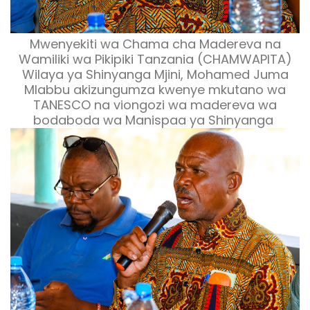
Mwenyekiti wa Chama cha Madereva na
Wamiliki wa Pikipiki Tanzania (CHAMWAPITA)
Wilaya ya Shinyanga Mjini,
Mohamed Juma
Mlabbu
akizungumza kwenye mkutano wa
TANESCO na viongozi wa madereva wa
bodaboda wa Manispaa ya Shinyanga