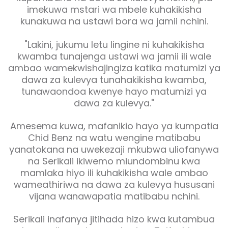
imekuwa mstari wa mbele kuhakikisha
kunakuwa na ustawi bora wa jamii nchini.
"Lakini, jukumu letu lingine ni kuhakikisha
kwamba tunajenga ustawi wa jamii ili wale
ambao wamekwishajingiza katika matumizi ya
dawa za kulevya tunahakikisha kwamba,
tunawaondoa kwenye hayo matumizi ya
dawa za kulevya."
Amesema kuwa, mafanikio hayo ya kumpatia
Chid Benz na watu wengine matibabu
yanatokana na uwekezaji mkubwa uliofanywa
na Serikali ikiwemo miundombinu kwa
mamlaka hiyo ili kuhakikisha wale ambao
wameathiriwa na dawa za kulevya hususani
vijana wanawapatia matibabu nchini.
Serikali inafanya jitihada hizo kwa kutambua