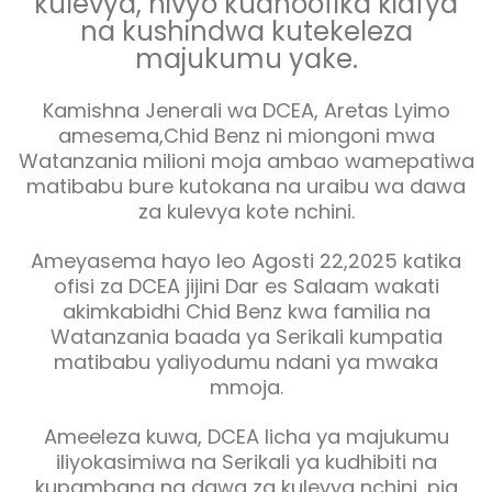
kulevya, hivyo kudhoofika kiafya
na kushindwa kutekeleza
majukumu yake.
Kamishna Jenerali wa DCEA, Aretas Lyimo
amesema,Chid Benz ni miongoni mwa
Watanzania milioni moja ambao wamepatiwa
matibabu bure kutokana na uraibu wa dawa
za kulevya kote nchini.
Ameyasema hayo leo Agosti 22,2025 katika
ofisi za DCEA jijini Dar es Salaam wakati
akimkabidhi Chid Benz kwa familia na
Watanzania baada ya Serikali kumpatia
matibabu yaliyodumu ndani ya mwaka
mmoja.
Ameeleza kuwa, DCEA licha ya majukumu
iliyokasimiwa na Serikali ya kudhibiti na
kupambana na dawa za kulevya nchini, pia