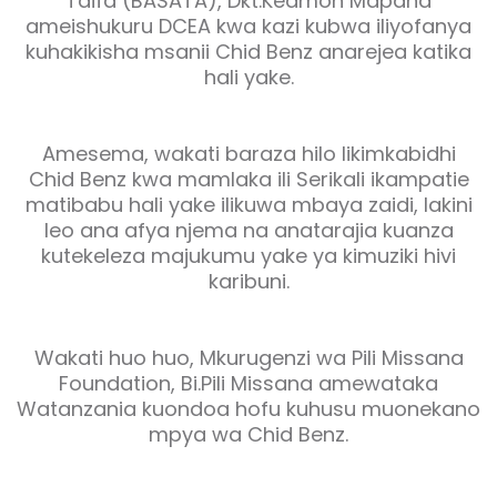
Taifa (BASATA), Dkt.Kedmon Mapana
ameishukuru DCEA kwa kazi kubwa iliyofanya
kuhakikisha msanii Chid Benz anarejea katika
hali yake.
Amesema, wakati baraza hilo likimkabidhi
Chid Benz kwa mamlaka ili Serikali ikampatie
matibabu hali yake ilikuwa mbaya zaidi, lakini
leo ana afya njema na anatarajia kuanza
kutekeleza majukumu yake ya kimuziki hivi
karibuni.
Wakati huo huo, Mkurugenzi wa Pili Missana
Foundation, Bi.Pili Missana amewataka
Watanzania kuondoa hofu kuhusu muonekano
mpya wa Chid Benz.