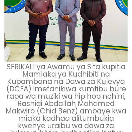
SERIKALI ya Awamu ya Sita kupitia
Mamlaka ya Kudhibiti na
Kupambana na Dawa za Kulevya
(DCEA) imefanikiwa kumtibu bure
rapa wa muziki wa hip hop nchini,
Rashidi Abdallah Mohamed
Makwiro (Chid Benz) ambaye kwa
miaka kadhaa alitumbukia
kwenye uraibu wa dawa za