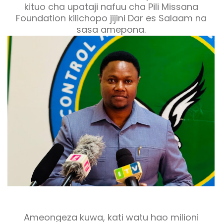
kituo cha upataji nafuu cha Pili Missana
Foundation kilichopo jijini Dar es Salaam na
sasa amepona.
Ameongeza kuwa, kati watu hao milioni