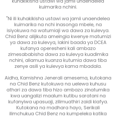
kuhakikisha ustawi wa jamii unaendelea
kuimarika nchini.
"Ni ili kuhakikisha ustawi wa jamii unaendelea
kuimarika na nchi inasonga mbele, na
isiyokuwa na watumiaji wa dawa za kulevya.
Chid Benz alijikuta ameingia kwenye matumizi
ya dawa za kulevya, lakini baada ya DCEA
kufanya operesheni kali ambazo
zimesababisha dawa za kulevya kuadimika
nchini, aliamua kuanza kutumia dawa tiba
zenye asili ya kulevya kama mbadala.
Aidha, Kamishna Jenerali amesema, kutokana
na Chid Benz kutokuwa na uelewa kuhusu
athari za dawa tiba hizo ambazo zinatumika
kwa uangalizi maalum kutibu saratani na
kufanyiwa upasuaji, zilimuathiri zaidi kiafya.
Kutokana na madhara hayo, Serikali
ilimchukua Chid Benz na kumpeleka katika