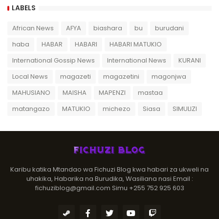
LABELS
African News
AFYA
biashara
bu
burudani
haba
HABAR
HABARI
HABARI MATUKIO
International Gossip News
International News
KURANI
Local News
magazeti
magazetini
magonjwa
MAHUSIANO
MAISHA
MAPENZI
mastaa
matangazo
MATUKIO
michezo
Siasa
SIMULIZI
Karibu katika Mtandao wa Fichuzi Blog kwa habari za ukweli na
uhakika, Habarika na Burudika, Wasiliana nasi Email :
fichuziblog@gmail.com Simu +255 752 925 603