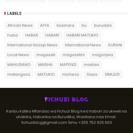
LABELS
African News
AFYA
biashara
bu
burudani
haba
HABAR
HABARI
HABARI MATUKIO
International Gossip News
International News
KURANI
Local News
magazeti
magazetini
magonjwa
MAHUSIANO
MAISHA
MAPENZI
mastaa
matangazo
MATUKIO
michezo
Siasa
SIMULIZI
Karibu katika Mtandao wa Fichuzi Blog kwa habari za ukweli na
uhakika, Habarika na Burudika, Wasiliana nasi Email :
fichuziblog@gmail.com Simu +255 752 925 603