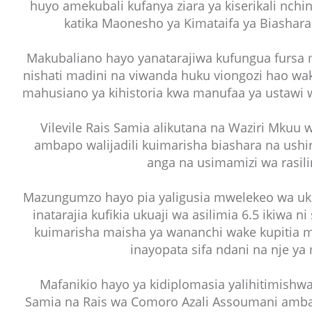
huyo amekubali kufanya ziara ya kiserikali nch
katika Maonesho ya Kimataifa ya Biashar
Makubaliano hayo yanatarajiwa kufungua fursa m
nishati madini na viwanda huku viongozi hao wa
mahusiano ya kihistoria kwa manufaa ya ustawi 
Vilevile Rais Samia alikutana na Waziri Mkuu 
ambapo walijadili kuimarisha biashara na ushiri
anga na usimamizi wa rasili
Mazungumzo hayo pia yaligusia mwelekeo wa uk
inatarajia kufikia ukuaji wa asilimia 6.5 ikiwa ni
kuimarisha maisha ya wananchi wake kupitia 
inayopata sifa ndani na nje ya
Mafanikio hayo ya kidiplomasia yalihitimish
Samia na Rais wa Comoro Azali Assoumani amba