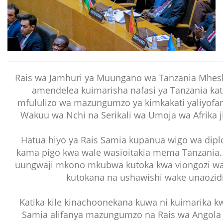
Rais wa Jamhuri ya Muungano wa Tanzania Mhes
amendelea kuimarisha nafasi ya Tanzania kati
mfululizo wa mazungumzo ya kimkakati yaliyofa
Wakuu wa Nchi na Serikali wa Umoja wa Afrika ji
Hatua hiyo ya Rais Samia kupanua wigo wa dipl
kama pigo kwa wale wasioitakia mema Tanzania. 
uungwaji mkono mkubwa kutoka kwa viongozi wa 
kutokana na ushawishi wake unaozidi 
Katika kile kinachoonekana kuwa ni kuimarika k
Samia alifanya mazungumzo na Rais wa Angola