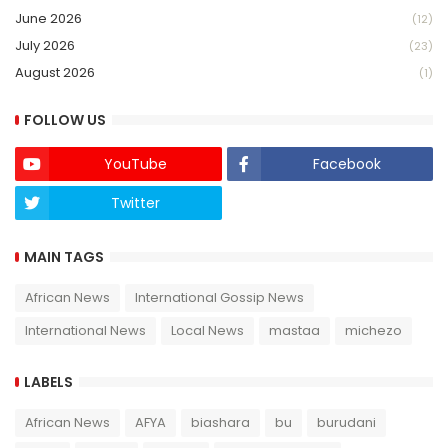
June 2026
(12)
July 2026
(23)
August 2026
(1)
FOLLOW US
YouTube
Facebook
Twitter
Twich
MAIN TAGS
African News
International Gossip News
International News
Local News
mastaa
michezo
LABELS
African News
AFYA
biashara
bu
burudani