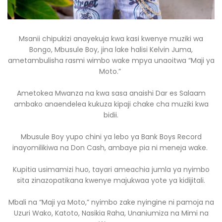
Msanii chipukizi anayekuja kwa kasi kwenye muziki wa
Bongo, Mbusule Boy, jina lake halisi Kelvin Juma,
ametambulisha rasmi wimbo wake mpya unaoitwa “Maji ya
Moto.”
Ametokea Mwanza na kwa sasa anaishi Dar es Salaam
ambako anaendelea kukuza kipaji chake cha muziki kwa
bidii.
Mbusule Boy yupo chini ya lebo ya Bank Boys Record
inayomilikiwa na Don Cash, ambaye pia ni meneja wake.
Kupitia usimamizi huo, tayari ameachia jumla ya nyimbo
sita zinazopatikana kwenye majukwaa yote ya kidijitali.
Mbali na “Maji ya Moto,” nyimbo zake nyingine ni pamoja na
Uzuri Wako, Katoto, Nasikia Raha, Unaniumiza na Mimi na