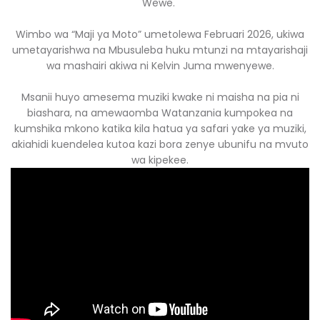
Wewe.
Wimbo wa “Maji ya Moto” umetolewa Februari 2026, ukiwa
umetayarishwa na Mbusuleba huku mtunzi na mtayarishaji
wa mashairi akiwa ni Kelvin Juma mwenyewe.
Msanii huyo amesema muziki kwake ni maisha na pia ni
biashara, na amewaomba Watanzania kumpokea na
kumshika mkono katika kila hatua ya safari yake ya muziki,
akiahidi kuendelea kutoa kazi bora zenye ubunifu na mvuto
wa kipekee.