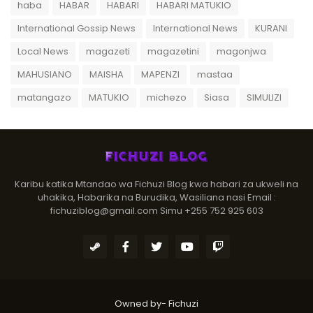
haba
HABAR
HABARI
HABARI MATUKIO
International Gossip News
International News
KURANI
Local News
magazeti
magazetini
magonjwa
MAHUSIANO
MAISHA
MAPENZI
mastaa
matangazo
MATUKIO
michezo
Siasa
SIMULIZI
Karibu katika Mtandao wa Fichuzi Blog kwa habari za ukweli na
uhakika, Habarika na Burudika, Wasiliana nasi Email :
fichuziblog@gmail.com Simu +255 752 925 603
Owned by-
Fichuzi