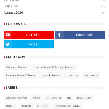
July 2026
(23)
August 2026
(5)
FOLLOW US
YouTube
Facebook
Twitter
Twich
MAIN TAGS
African News
International Gossip News
International News
Local News
mastaa
michezo
LABELS
African News
AFYA
biashara
bu
burudani
haba
HABAR
HABARI
HABARI MATUKIO