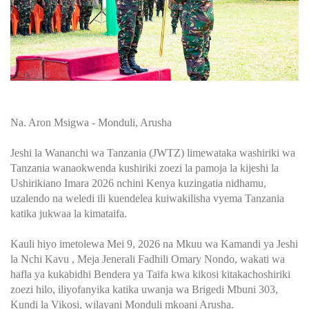
Na. Aron Msigwa - Monduli, Arusha
Jeshi la Wananchi wa Tanzania (JWTZ) limewataka washiriki wa
Tanzania wanaokwenda kushiriki zoezi la pamoja la kijeshi la
Ushirikiano Imara 2026 nchini Kenya kuzingatia nidhamu,
uzalendo na weledi ili kuendelea kuiwakilisha vyema Tanzania
katika jukwaa la kimataifa.
Kauli hiyo imetolewa Mei 9, 2026 na Mkuu wa Kamandi ya Jeshi
la Nchi Kavu , Meja Jenerali Fadhili Omary Nondo, wakati wa
hafla ya kukabidhi Bendera ya Taifa kwa kikosi kitakachoshiriki
zoezi hilo, iliyofanyika katika uwanja wa Brigedi Mbuni 303,
Kundi la Vikosi, wilayani Monduli mkoani Arusha.