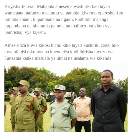
Brigedia Jenerali Mabakila amesema washiriki hao tayari
wamepata mafunzo maalumu ya pamoja ikiwemo operesheni za
kulinda amani, kupambana na ugaidi, kudhibiti majanga,
kupambana na uharamia pamoja na mafunzo ya vituo vya
uamrishaji vya kijeshi.
Amesisitiza kuwa kikosi hicho kiko tayari kushiriki zoezi hilo
kwa ufanisi mkubwa na kuendelea kudhihirisha uwezo wa
Tanzania katika masuala ya ulinzi na usalama wa kikanda.