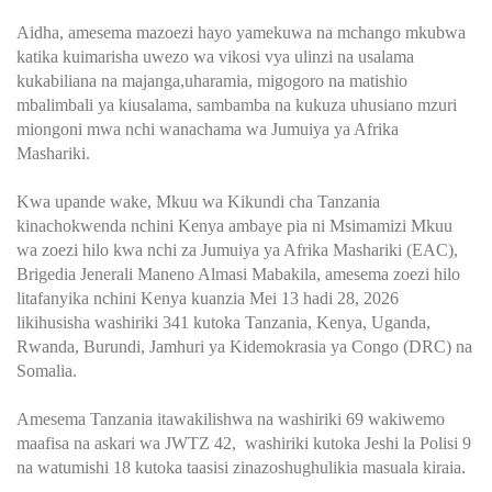
Aidha, amesema mazoezi hayo yamekuwa na mchango mkubwa
katika kuimarisha uwezo wa vikosi vya ulinzi na usalama
kukabiliana na majanga,uharamia, migogoro na matishio
mbalimbali ya kiusalama, sambamba na kukuza uhusiano mzuri
miongoni mwa nchi wanachama wa Jumuiya ya Afrika
Mashariki.
Kwa upande wake, Mkuu wa Kikundi cha Tanzania
kinachokwenda nchini Kenya ambaye pia ni Msimamizi Mkuu
wa zoezi hilo kwa nchi za Jumuiya ya Afrika Mashariki (EAC),
Brigedia Jenerali Maneno Almasi Mabakila, amesema zoezi hilo
litafanyika nchini Kenya kuanzia Mei 13 hadi 28, 2026
likihusisha washiriki 341 kutoka Tanzania, Kenya, Uganda,
Rwanda, Burundi, Jamhuri ya Kidemokrasia ya Congo (DRC) na
Somalia.
Amesema Tanzania itawakilishwa na washiriki 69 wakiwemo
maafisa na askari wa JWTZ 42, washiriki kutoka Jeshi la Polisi 9
na watumishi 18 kutoka taasisi zinazoshughulikia masuala kiraia.