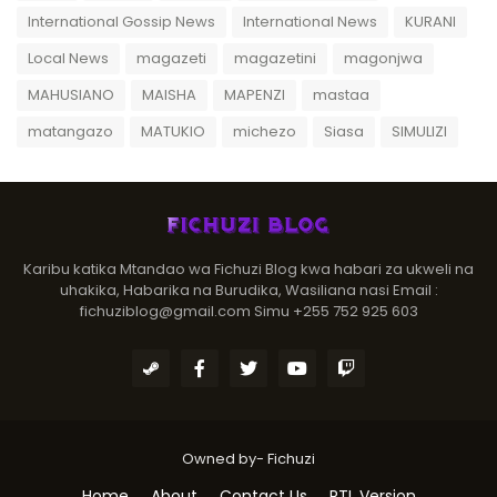
International Gossip News
International News
KURANI
Local News
magazeti
magazetini
magonjwa
MAHUSIANO
MAISHA
MAPENZI
mastaa
matangazo
MATUKIO
michezo
Siasa
SIMULIZI
Karibu katika Mtandao wa Fichuzi Blog kwa habari za ukweli na
uhakika, Habarika na Burudika, Wasiliana nasi Email :
fichuziblog@gmail.com Simu +255 752 925 603
Owned by-
Fichuzi
Home
About
Contact Us
RTL Version