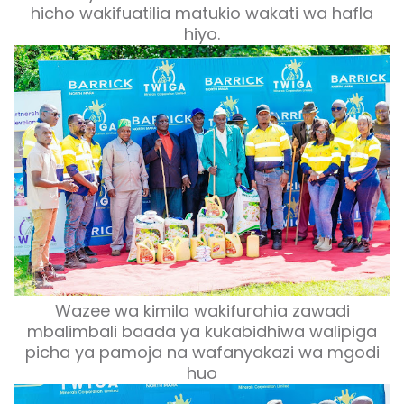
hicho wakifuatilia matukio wakati wa hafla
hiyo.
Wazee wa kimila wakifurahia zawadi
mbalimbali baada ya kukabidhiwa walipiga
picha ya pamoja na wafanyakazi wa mgodi
huo