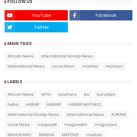
FOLLOW US
YouTube
Facebook
Twitter
Twich
MAIN TAGS
African News
International Gossip News
International News
Local News
mastaa
michezo
LABELS
African News
AFYA
biashara
bu
burudani
haba
HABAR
HABARI
HABARI MATUKIO
International Gossip News
International News
KURANI
Local News
magazeti
magazetini
magonjwa
MAHUSIANO
MAISHA
MAPENZI
mastaa