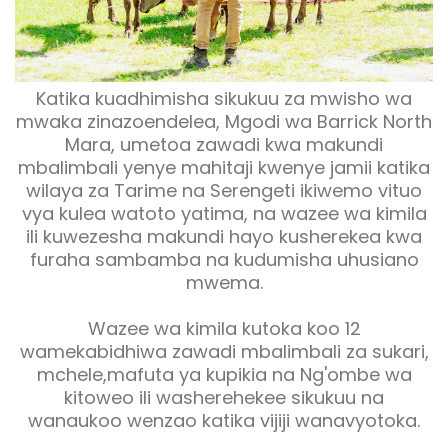
Katika kuadhimisha sikukuu za mwisho wa
mwaka zinazoendelea, Mgodi wa Barrick North
Mara, umetoa zawadi kwa makundi
mbalimbali yenye mahitaji kwenye jamii katika
wilaya za Tarime na Serengeti ikiwemo vituo
vya kulea watoto yatima, na wazee wa kimila
ili kuwezesha makundi hayo kusherekea kwa
furaha sambamba na kudumisha uhusiano
mwema.
Wazee wa kimila kutoka koo 12
wamekabidhiwa zawadi mbalimbali za sukari,
mchele,mafuta ya kupikia na Ng'ombe wa
kitoweo ili washerehekee sikukuu na
wanaukoo wenzao katika vijiji wanavyotoka.