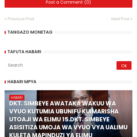
Post a Comment (0)
Previous Post
Next Post
TANGAZO MONETAG
TAFUTA HABARI
HABARI MPYA
HABARI
DKT. SIMBEYE AWATAKA WAKUU WA
VYUO KUTUMIA UBUNIFU KUIMARISHA
UTOAJI WA ELIMU 15.DKT. SIMBEYE
ASISITIZA UMOJA WA VYUO VYA UALIMU
KULETA MAPINDUZI YA ELIMU