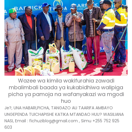
Wazee wa kimila wakifurahia zawadi
mbalimbali baada ya kukabidhiwa walipiga
picha ya pamoja na wafanyakazi wa mgodi
huo
Je?, UNA HABARI,PICHA, TANGAZO AU TAARIFA AMBAYO
UNGEPENDA TUICHAPISHE KATIKA MTANDAO HUU? WASILIANA
NASI, Email : fichuziblog@gmail.com , Simu +255 752 925
603