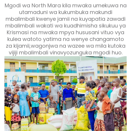
Mgodi wa North Mara kila mwaka umekuwa na
utamaduni wa kukumbuka makundi
mbalimbali kwenye jamii na kuyapatia zawadi
mbalimbali wakati wa kuadhimisha sikukuu ya
Krismasi na mwaka mpya hususani vituo vya
kulea watoto yatima na wenye changamoto
za kijamii,wagonjwa na wazee wa mila kutoka
vijiji mbalimbali vinavyozunguka mgodi huo.