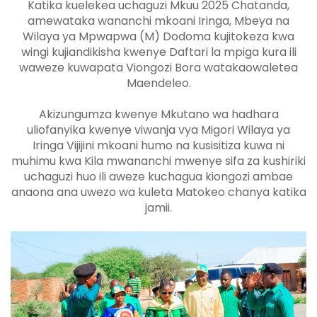
Katika kuelekea uchaguzi Mkuu 2025 Chatanda,
amewataka wananchi mkoani Iringa, Mbeya na
Wilaya ya Mpwapwa (M) Dodoma kujitokeza kwa
wingi kujiandikisha kwenye Daftari la mpiga kura ili
waweze kuwapata Viongozi Bora watakaowaletea
Maendeleo.
Akizungumza kwenye Mkutano wa hadhara
uliofanyika kwenye viwanja vya Migori Wilaya ya
Iringa Vijijini mkoani humo na kusisitiza kuwa ni
muhimu kwa Kila mwananchi mwenye sifa za kushiriki
uchaguzi huo ili aweze kuchagua kiongozi ambae
anaona ana uwezo wa kuleta Matokeo chanya katika
jamii.