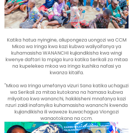
Katika hatua nyingine, aliupongeza uongozi wa CCM
Mkoa wa Iringa kwa kazi kubwa waliyoifanya ya
kuhamasisha WANANCHI kujiandikisha kwa wingi
kwenye daftari la mpiga kura katika Serikali za mitaa
na kupelekea mkoa wa Iringa kushika nafasi ya
kwanza kitaifa.
"Mkoa wa Iringa umefanya vizuri Sana katika uchaguzi
wa Serikali za mitaa kutokana na hamasa kubwa
mliyoitoa kwa wananchi, hakikisheni mnafanya kazi
nzuri zaidi inafanyika kuhamasisha wananchi kwenda
kujiandikisha ili waweze kuwachagua Viongozi
wanaotokana na ccm.