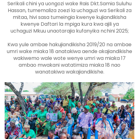
Serikali chini ya uongozi wake Rais Dkt.Samia Suluhu
Hassan, tumemaliza zoezi la uchaguzi wa Serikali za
mitaa, hivi sasa tumeingia kwenye kujiandikisha
kwenye Daftari la mpiga kura kwa ajili ya
uchaguzi
Mkuu unaotarajia kufanyika nchini 2025;
Kwa yule ambae hakujiandikisha 2019/20 na ambae
umri wake miaka 18 anatakiwa aende akajiandikishe
wakiwemo wale wote wenye umri wa miaka 17
ambao mwakani watatimiza miaka 18 nao
wanatakiwa wakajiandikishe.