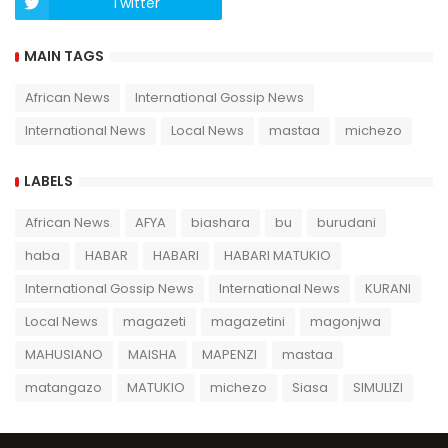
Twitter
Twich
MAIN TAGS
African News
International Gossip News
International News
Local News
mastaa
michezo
LABELS
African News
AFYA
biashara
bu
burudani
haba
HABAR
HABARI
HABARI MATUKIO
International Gossip News
International News
KURANI
Local News
magazeti
magazetini
magonjwa
MAHUSIANO
MAISHA
MAPENZI
mastaa
matangazo
MATUKIO
michezo
Siasa
SIMULIZI