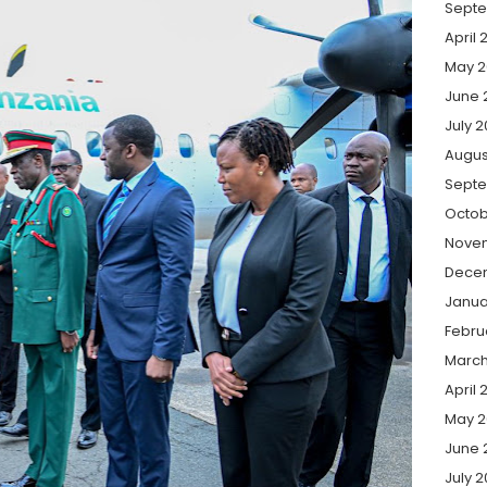
Septe
April 
May 2
June 
July 
Augus
Sept
Octob
Nove
Dece
Janua
Febru
March
April 
May 
June 
July 