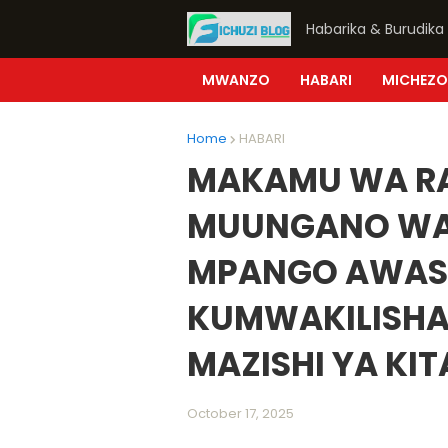
Habarika & Burudika
MWANZO
HABARI
MICHEZO
Home
HABARI
MAKAMU WA RA
MUUNGANO WA T
MPANGO AWASIL
KUMWAKILISHA
MAZISHI YA KIT
October 17, 2025