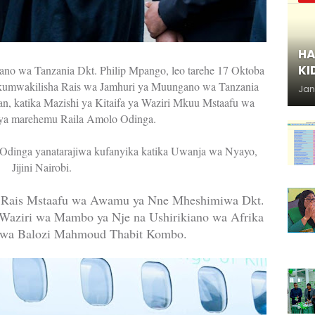
HA
KI
o wa Tanzania Dkt. Philip Mpango, leo tarehe 17 Oktoba
 kumwakilisha Rais wa Jamhuri ya Muungano wa Tanzania
Jan
, katika Mazishi ya Kitaifa ya Waziri Mkuu Mstaafu wa
ya marehemu Raila Amolo Odinga.
 Odinga yanatarajiwa kufanyika katika Uwanja wa Nyayo,
Jijini Nairobi.
Rais Mstaafu wa Awamu ya Nne Mheshimiwa Dkt.
Waziri wa Mambo ya Nje na Ushirikiano wa Afrika
iwa Balozi Mahmoud Thabit Kombo.