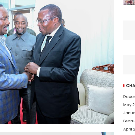
CHA
Dece
May 2
Janua
Febru
April 