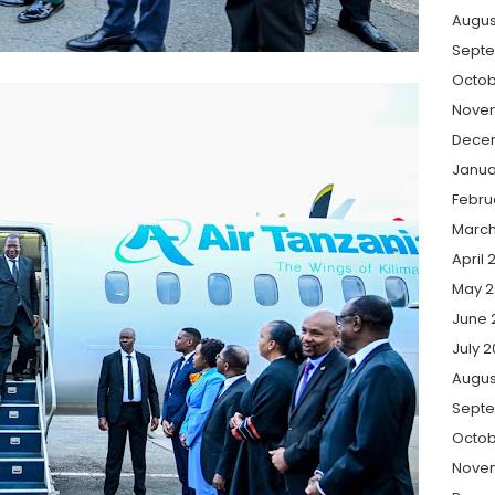
Augus
Sept
Octob
Nove
Dece
Janua
Febru
March
April 
May 2
June 
July 
Augus
Sept
Octob
Nove