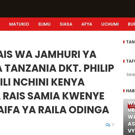
MATUKIO
ELIMU
SIASA
AFYA
UCHUMI
BU
TAN
IS WA JAMHURI YA
TAF
ANZANIA DKT. PHILIP
I NCHINI KENYA
HAB
 RAIS SAMIA KWENYE
DK
WA
AIFA YA RAILA ODINGA
HA
UB
WA
AS
0
VY