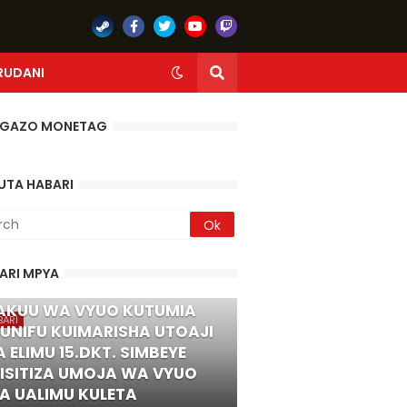
RUDANI
GAZO MONETAG
UTA HABARI
ARI MPYA
T. SIMBEYE AWATAKA
KUU WA VYUO KUTUMIA
BARI
UNIFU KUIMARISHA UTOAJI
 ELIMU 15.DKT. SIMBEYE
ISITIZA UMOJA WA VYUO
A UALIMU KULETA