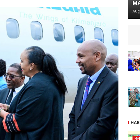
MA
Aug
HAB
HA