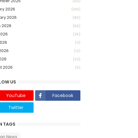
mber 2025
(50)
ry 2026
(105)
ary 2026
(80)
 2026
(56)
2026
(25)
026
(11)
2026
(12)
2026
(23)
t 2026
(5)
LOW US
YouTube
Facebook
Twitter
Twich
N TAGS
can News