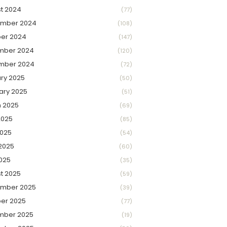
t 2024
(77)
ember 2024
(108)
er 2024
(147)
mber 2024
(120)
mber 2024
(72)
ry 2025
(50)
ary 2025
(51)
 2025
(69)
2025
(85)
025
(54)
2025
(60)
2025
(35)
t 2025
(59)
ember 2025
(39)
er 2025
(77)
mber 2025
(19)