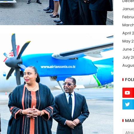
Dece
Janua
Febru
March
April 
May 2
June 
July 
Augus
FOL
MAI
Afri